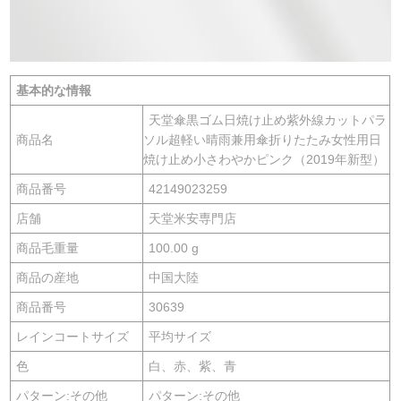
基本的な情報
天堂傘黒ゴム日焼け止め紫外線カットパラ
商品名
ソル超軽い晴雨兼用傘折りたたみ女性用日
焼け止め小さわやかピンク（2019年新型）
商品番号
42149023259
店舗
天堂米安専門店
商品毛重量
100.00 g
商品の産地
中国大陸
商品番号
30639
レインコートサイズ
平均サイズ
色
白、赤、紫、青
パターン:その他
パターン:その他