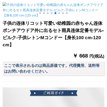
折りにしてから、晴
アニメ・マンガの柄
雨を収穫します。
の傘の防風の日よけ
防水の黒のとじの傘
立ての男性の16骨
子供の连体リコット可爱い幼稚园の赤ちゃん连体
ポンチアウドア外に出るセト雨具连体定番モデル-
ピルク-子供レトンMコンドー【身长100 cm-120
cm】
￥ 668
円(税込)
ここで表示されるのは商品原価です。代理費用、送料等
はお問い合わせください。