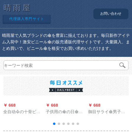
晴雨屋
お問い合わせ
代理購入専門サイト
晴雨屋で人気ブランドの傘を豊富に揃えております。毎日新作アイテ
ム入荷中！激安ビニール傘の販売通販代理サイトです。大量購入、ま
とめ買いで、ビニール傘を格安でお買い求めいただけます。
￥ 668
￥ 668
￥ 668
￥
全自动伞の十骨ビジ
子供用の傘の日傘か
御目サライ傘男子長
ネ折りたたみ伞の男
わいいカラクター立
柄の傘の柄にしま
女二人の大きなサズ
体型の傘メガネ46
す。どうぐの柄の傘
を补强します。三つ
cm*8 K
の24本の傘の日本の