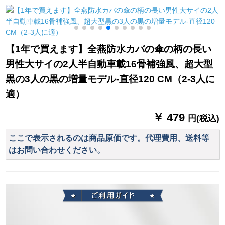
ットUVカットカット
覆の伞のカバーのレ
たたたみたた傘デリ
1
コントートのポアを
ック2〓ピンク50
ひっくり返して升格
cm*6 k
させます。
【1年で買えます】全燕防水カバの傘の柄の長い
男性大サイの2人半自動車載16骨補強風、超大型
黒の3人の黒の増量モデル-直径120 CM（2-3人に
適）
￥ 479
円(税込)
ここで表示されるのは商品原価です。代理費用、送料等
はお問い合わせください。