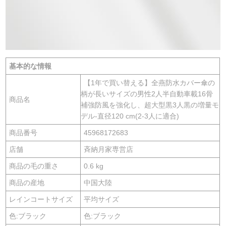
基本的な情報
【1年で買い替える】全燕防水カバー傘の
柄が長いサイズの男性2人半自動車載16骨
商品名
補強防風を強化し、超大型黒3人黒の増量モ
デル-直径120 cm(2-3人に適合)
商品番号
45968172683
店舗
斉納月家専営店
商品の毛の重さ
0.6 kg
商品の産地
中国大陸
レインコートサイズ
平均サイズ
色:ブラック
色:ブラック