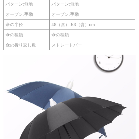
パターン:無地
パターン:無地
オープン:手動
オープン:手動
傘の半径
48（含）-53（含）cm
傘の種類
傘の種類
傘の折り返し数
ストレートバー