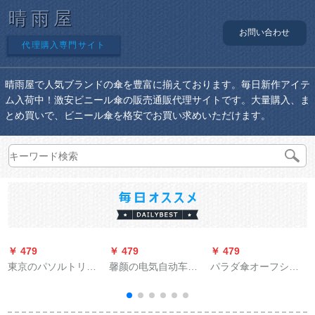
晴雨屋
お問い合わせ
代理購入専門サイト
晴雨屋で人気ブランドの傘を豊富に揃えております。毎日新作アイテ
ム入荷中！激安ビニール傘の販売通販代理サイトです。大量購入、ま
とめ買いで、ビニール傘を格安でお買い求めいただけます。
￥ 479
￥ 479
￥ 479
￥
東京のパソルトリッ
馨颜の电気自动车の
パラダ傘オーフシャ
プソル晴雨兼用パラ
屋根の日伞の电気自
旗艦店日傘フル遮光
ソルコディッグ高効
転车の日よけ伞のペ
ヤーゲーム黒塗りの
率日烧けUVカットカ
ルタのオーオーは日
日よけ傘小ぶり折り
ト