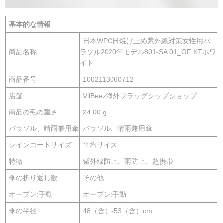
基本的な情報
日本WPC日焼け止め紫外線対策女性用パ
商品名称
ラソル2020年モデル801-SA 01_OF KTホワ
イト
商品番号
1002113060712
店舗
VilBeez海外フラッグシップショップ
商品の毛の重さ
24.00 g
パラソル、晴雨兼用傘
パラソル、晴雨兼用傘
レインコートサイズ
平均サイズ
特徴
紫外線防止、雨防止、超携帯
傘の折り返し数
その他
オープン:手動
オープン:手動
傘の半径
48（含）-53（含）cm