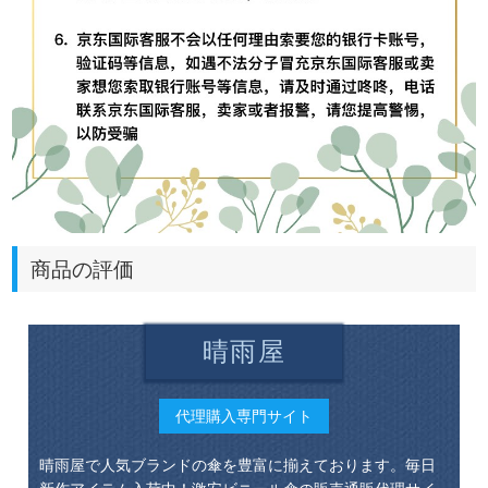
商品の評価
晴雨屋
代理購入専門サイト
晴雨屋で人気ブランドの傘を豊富に揃えております。毎日