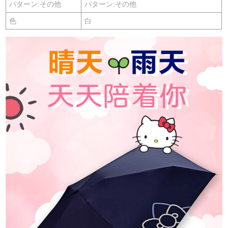
パターン:その他
パターン:その他
色
白