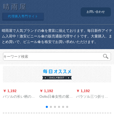
晴雨屋
お問い合わせ
代理購入専門サイト
晴雨屋で人気ブランドの傘を豊富に揃えております。毎日新作アイテ
ム入荷中！激安ビニール傘の販売通販代理サイトです。大量購入、ま
とめ買いで、ビニール傘を格安でお買い求めいただけます。
￥ 1,192
￥ 1,192
￥ 1,192
￥
パソルの长い柄の伞
Oolts日傘女性の紫外
パラソル三つ折り晴
のままぐ竿の伞は
線対策折りたたみた
雨兼用パソル紫外線
70*10 K増大します。
畳傘ミニ丸みみ折り
防止パラソルビネス
たたみたみ日傘マカ
傘