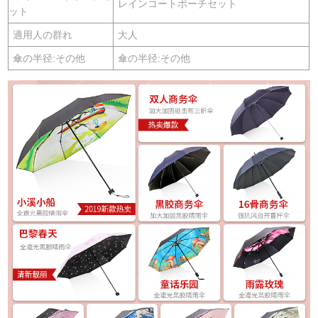
レインコートポーチセット
ット
適用人の群れ
大人
傘の半径:その他
傘の半径:その他