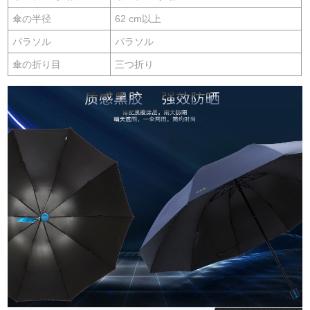
傘の半径
62 cm以上
パラソル
パラソル
傘の折り目
三つ折り