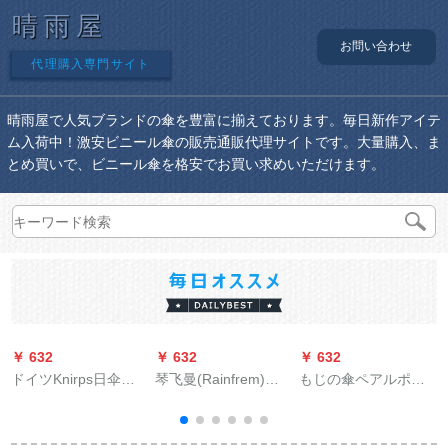
晴雨屋
お問い合わせ
代理購入専門サイト
晴雨屋で人気ブランドの傘を豊富に揃えております。毎日新作アイテ
ム入荷中！激安ビニール傘の販売通販代理サイトです。大量購入、ま
とめ買いで、ビニール傘を格安でお買い求めいただけます。
￥ 632
￥ 632
￥ 632
￥
ドイツKnirps日伞女
琴飞曼(Rainfrem)レ
もじの傘ペアルポン
性超强の紫外线防止
インコートラインラ
チ電動車のポンチ・
パソル折りたたみた
インラインラインラ
ポンチ、電気自動車
伞手动で折ったばか
インレース大人屋外
のポンチを大きす