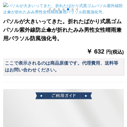
りのみみ式黒ゴム晴
ウォーク大人屋外ウ
る。青JD 913
雨兼用パラシュート
ォーキング突撃服の
テ
プロシュートS 051シ
仕业を大好きにしま
パソルが大きいってきた。折れたばかり式黒ゴム
リーズネル
した。男女の反射力
パソル紫外線防止傘が折れたみみ男性女性晴雨兼
が増しました。レン
コトート桜粉（ピン
用パラソル防風強化号。
クレイン粉を配合し
ています。）M
￥ 632
円(税込)
ここで表示されるのは商品原価です。代理費用、送料等
はお問い合わせください。