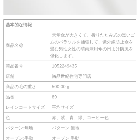
基本的な情報
天堂傘が大きくて、折りたたみ式の黒いゴ
ムのパラソルを補強して、紫外線防止傘を
商品名称
畳む男性女性の晴雨兼用傘の日よけ防風を
強化します。
商品番号
1052249435
店舗
尚品世紀住宅専門店
商品の毛の重さ
500.00 g
品番
89
レインコートサイズ
平均サイズ
色
赤、紫、青、緑、コーヒー色
パターン:無地
パターン:無地
オープン:手動
オープン:手動