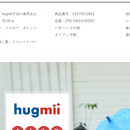
商品名称：hugmii子供の傘男女が水色に遭遇しました。赤ちゃんが可愛い長柄の傘小学生の恐竜のキャラクターが傘を開けるのは2-8歳の青い恐竜の平均サイズに似合います。
商品番号：41979522841
店
5.00 g
品番：ZFB 190101/02/03
レ
色：ブルー、イエロー、オレンジ、カラー
パターン:その他
傘
オープン:手動
適
返し数：ストレートバー