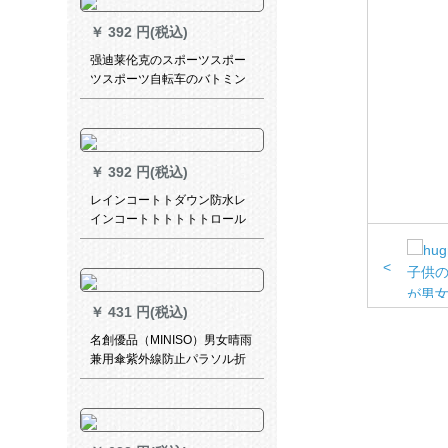
￥
392 円(税込)
强迪莱伦克のスポーツスポー
ツスポーツ自転车のバトミン
トン自転车の男女屋外大人の
ウォーキングキングキング旅
行大帽子のひさちゃんレーン
コトレー児童学生ファンシー
￥
392 円(税込)
骑行ポン白XL
レインコートトダウン防水レ
インコートトトトトトロール
アール服XLレインレース
<
￥
431 円(税込)
名創優品（MINISO）男女晴雨
兼用傘紫外線防止パラソル折
れた畳傘軽い小形蔵青