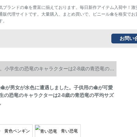
気ブランドの傘を豊富に揃えております。毎日新作アイテム入荷中！激
通販代理サイトです。大量購入、まとめ買いで、ビニール傘を格安でお
す。
お問い
す。小学生の恐竜のキャラクターは2-8歳の青恐竜の平
子供の傘が男女が水色に遭遇しました。子供用の傘が可愛
生の恐竜のキャラクターは2-8歳の青恐竜の平均サズ
。
黄色ペンギン
青い恐竜