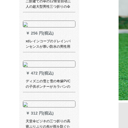
二阶建ての伞の12骨全自动三
人の超大型男性三つ折りの伞
1.26 m折りたたみの日伞に女
性の黒いゴム晴雨兼用伞511
オーダメールLOGO纯黒十二
骨补强1.05 m雨よけ（1-2人）
￥
256 円(税込)
xdレインコープのドレインパ
ンセンスが厚い防水の男性用
バイク用の電気自動車1人で全
身大人1人分のレインコート双
帽子つばさXL
￥
472 円(税込)
ディズニの雪と雪の奇缘PVC
の子供ポンチーがカラバンの
位のつばを持つことになって
います。厚い漫画の小学生レ
インコーストLサイズをプリー
ズにします。
￥
312 円(税込)
天堂伞ビジネの三つ折りの高
密ぶりぶりの布が雨を防ぐた