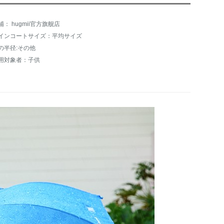
铺： hugmii官方旗舰店
インコートサイズ：平均サイズ
の半径:その他
用対象者：子供