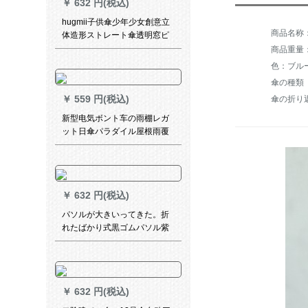
￥
632 円(税込)
hugmii子供傘少年少女創意立
体造形ストレート傘透明窓ピ
ンキノコ48 cm*8 k
商品重量：2
傘の種類
￥
559 円(税込)
傘の折り
新型电気ボント车の雨棚レガ
ット日傘パラダイル屋根雨覆
い防风カバーバUV伞アプレッ
プAタワーの鉄骨フレイム黒＋
前雨カーンテン
￥
632 円(税込)
パソルが大きいってきた。折
れたばかり式黒ゴムパソル紫
外線防止傘が折れたみみ男性
女性晴雨兼用パラソル防風強
化号。
￥
632 円(税込)