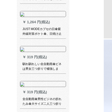
めに乾いたりする伞です。男
女兼用の折れ傘は傘の広告傘
の紺色にカステラです。
￥
1,264 円(税込)
JUST MODEカプセの日傘紫
外線対策ポケト傘、日焼け止
めパソル、女性の破片嵐
￥
319 円(税込)
馴れ馴れしい全自動雨傘ビネ
は男女三つ折りで補強しま
す。10本の傘をワンタッチで
開けて105宝藍を受け取る。
￥
319 円(税込)
全自動雨傘男性ビジネの折れ
たみ傘大サイズ二人三つ折り
大人男女が晴雨兼用傘黒ゴム