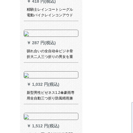
￥
418 円(税込)
精騎士レインコートシーグル
電動バイクレインコンアウド
アレンカートセト大人男女ラ
インコットリングテート
￥
287 円(税込)
驯れ合いの全自动伞ビジネ骨
折大二人三つ折りの男女を重
ねって、前から固定伞で十骨
自动-黒
￥
1,032 円(税込)
新型男性ビゼネス1.2傘豪雨専
用全自動三つ折り防風晴雨兼
用傘ブラック
￥
1,512 円(税込)