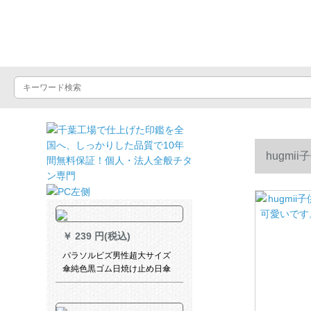
晴雨屋
hugm
均サズに似
￥
239 円(税込)
パラソルビズ男性超大サイズ
傘純色黒ゴム日焼け止め日傘
晴雨兼用傘折りたたみたみた
傘男女10骨超大型傘カースマ
イズ【10骨ダブル傘】パピル