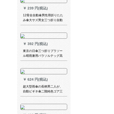
と青のパソルを強化します。
￥
239 円(税込)
12骨全自動傘男性用折りたた
み傘大サズ男女三つ折り自動
傘開放晴雨兼用傘12骨アプレ
ップ
￥
392 円(税込)
東京の日傘三つ折りプラソー
ル晴雨兼用パラソルテッグ高
効率日烧け防止紫外線防止パ
ルソル
￥
624 円(税込)
超大型雨傘の長柄男二人が、
自動ビギネ傘二階純色ゴア三
人晴雨両用女性用傘カステラ
広報傘で強車を補って二階
（外黒内黒）超大型ペ130 cm
2-3人が使います。