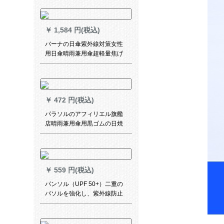
パソル
￥
1,584 円(税込)
バーナの日傘紫外線対策女性
用日傘晴雨兼用傘超軽量焦げ
た付きミニポケッツ黒ゴム傘
カプレたみた畳傘仲夏粉
￥
472 円(税込)
パラソルのアフィリエル旗艦
店晴雨兼用傘用黒ゴムの日焼
け止め傘紫外線防止パソラス
折りたみペア傘男女30717
YSLF 3〓〓軍緑64 cm*10 k
￥
559 円(税込)
パンソル（UPF 50+）二重の
パソルを強化し、紫外線防止
のためのものに、女神様の全
遮光パソルと黒のパソルと国
色の牡丹三つ折の晴雨兼用傘