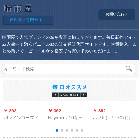
晴雨屋
お問い合わせ
代理購入専門サイト
晴雨屋で人気ブランドの傘を豊富に揃えております。毎日新作アイテ
ム入荷中！激安ビニール傘の販売通販代理サイトです。大量購入、ま
とめ買いで、ビニール傘を格安でお買い求めいただけます。
￥ 392
￥ 392
￥ 392
￥
xdレインコープドレ
Neyankex 10骨三つ
パソル(UPF 50+)公式
d
インバーストの厚い
折り全自動傘折りた
旗艦店の超強い刺繡
防水男性用バイク用
たたみ傘ビジネ男性
花日傘紫外線対策黒
の電気自動車1人で全
木綿ヴェディ紳士傘
ゴム日傘女史晴雨兼