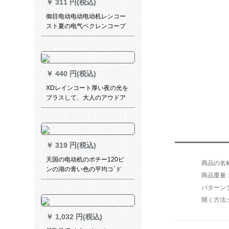
￥
311 円(税込)
御目电动电动电动机レンコー
スト夏の电气ベクレンコープ
自転车シングルスポンティア
ウトラド男女のフュード透明
ランコンコンコンコンコント
ラックトラックトラックカー
￥
440 円(税込)
バー-クラブブ白pvc XL
XDレインコート厚い夜の光を
プラスして、大人のアウドア
男女のカープが単で歩く电気
自动车バイクのセパレート
￥
319 円(税込)
天国の电动机のポチー120ピ
ンの湖の青い色の平均コ`ド
商品重量：4
パターン:
開く方法
￥
1,032 円(税込)