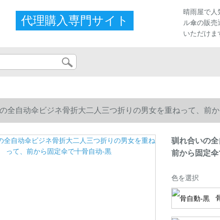
晴雨屋で人
代理購入専門サイト
ル傘の販売
いただけま
の全自动伞ビジネ骨折大二人三つ折りの男女を重ねって、前か
驯れ合いの全
前から固定伞
色を選択