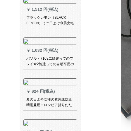
￥
1,512 円(税込)
ブラックレモン（BLACK
LEMON）ミニ日よけ傘男女軽
日焼け止め日傘紫外線防止ミ
ニ日傘ミニレモロー
￥
1,032 円(税込)
パソル・7103二阶建ってのフ
レイ傘2阶建っての自动车用の
长柄の伞と男女の晴雨両用の
ままぐすなばーの大きな伞の
ニュース
￥
624 円(税込)
夏の日よ伞女性の紫外线防止
晴雨兼用コロンビア折りたた
みましたミニ超軽量カプセ