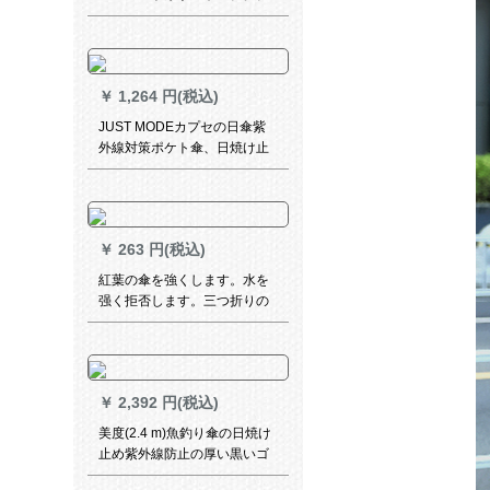
アウドア登山旅行使い捨ポー
チ男女雨具白青紫（3つ入り）
JD 639
￥
1,264 円(税込)
JUST MODEカプセの日傘紫
外線対策ポケト傘、日焼け止
めパソル、女性の破片嵐
￥
263 円(税込)
紅葉の傘を強くします。水を
强く拒否します。三つ折りの
ビジネ傘と晴雨兼用傘8674。
紺色です。
￥
2,392 円(税込)
美度(2.4 m)魚釣り傘の日焼け
止め紫外線防止の厚い黒いゴ
ムの屋外日傘は二重防風を強