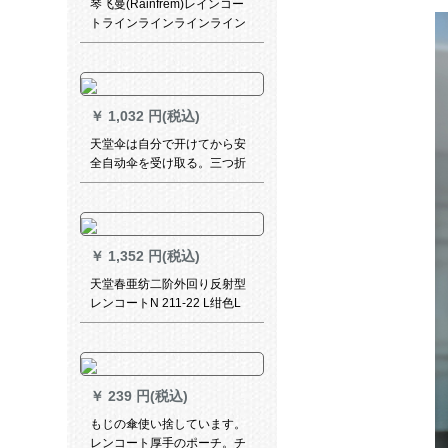
琴飞曼(Rainfrem)レインコー
トラインラインラインライン
ラインレース大人屋外ウォー
ク大人屋外ウォーキング突撃
服の仕业を大好きにしまし
た。男女の反射力が増しまし
￥
1,032 円(税込)
た。レンコトート桜粉（ピン
クレイン粉を配合していま
天堂伞は自分で开けてから安
す。）M
全自动伞を受け取る。三つ折
りの黒いゴムは紫外線防止と
雨兼用の傘の日傘パリソルの
小さい黒い傘を使います。
￥
1,352 円(税込)
天堂春亜纺二阶外回り反射型
レンコートN 211-22 L绀色L
￥
239 円(税込)
もじの傘使い捨しています。
レンコート厚手のポーチ。チ