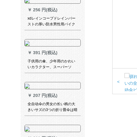
￥
256 円(税込)
xdレインコープドレインバー
ストの厚い防水男性用バイク
用の電気自動車1人で全身大人
1人分のレインコートペ。
￥
391 円(税込)
子供用の傘、少年用のかわい
いカラクター、スーパーソ
ル、少年用パソル、警察長46
cm*8 k
<
￥
207 円(税込)
全自动伞の男女の长い柄の大
きいサズの3つの折り畳伞は晴
雨の両用伞のままにします。
柄の进级版の10骨の黒を固め
ます。