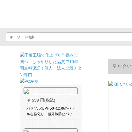
晴雨屋
驯れ合い
￥
559 円(税込)
パラソル(UPF 50+)二重のパソ
ルを強化し、紫外線防止パソ
ルの女神の全遮光パソルと黒
のパソルと国色牡丹の三つ折
りの晴雨兼用傘の浅紫