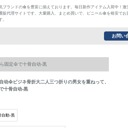
気ブランドの傘を豊富に揃えております。毎日新作アイテム入荷中！激
通販代理サイトです。大量購入、まとめ買いで、ビニール傘を格安でお
す。
お問い
ら固定伞で十骨自动-黒
自动伞ビジネ骨折大二人三つ折りの男女を重ねって、
で十骨自动-黒
骨自動-黒