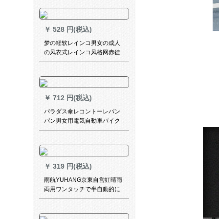
化して、万向晴雨兼用傘D
305空色をした。
￥
528 円(税込)
梦の軽软レインコ男女の成人
の风衣式レインコ风格网赤徒
歩旅行防水フュージョン连体
电动机インコトリ黒-エレンウ
ードドドドド/适身身长165-85
cm
￥
712 円(税込)
パラダス傘レコントーレパン
パン男女用電気自動車バイク
レースレース2 A特蔵青XXXL
コードド
￥
319 円(税込)
雨航YUHANG京東自営虹晴雨
両用ワンタッチで半自動的に
ロンググリップパソルYS 251-
110七色を上げます。