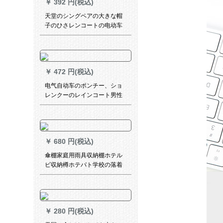
￥
392 円(税込)
天堂のシングペアの大きな帽
子のひさレンコートの电动车
のオーートレイのバトリはも
と厚いポチを増量します。オ
ークの布の男女の枚の赤色の
爆发の金の色は気违になって
￥
472 円(税込)
います。推荐を夺い取りま
す。
电气自动车のポンチー、ショ
レンクーのレインコート男性
のシング电気自転车の女性
は、厚い双帽子の縁の青い4 xl
を大きする。
￥
680 円(税込)
傘棚家庭用雨具収納棚ホテル
ビ収納樽ホテパト学校の落着
式傘立て折りたたみ畳傘収納
棚オレフビ鉄芸収納納屋屋黒
【18ホール20フルック】
￥
280 円(税込)