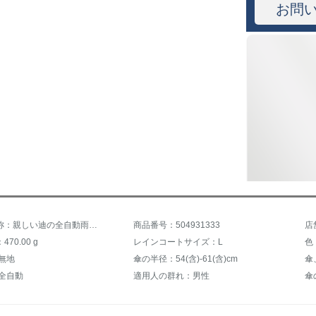
お問
商品の名称：親しい迪の全自動雨傘のビジネスの男性の10骨折は大きいサイズの二人三つ折りの男女を重畳してから収めて固定の傘の10骨の自動-黒色をプラスします。
商品番号：504931333
店
70.00 g
レインコートサイズ：L
色
無地
傘の半径：54(含)-61(含)cm
傘
:全自動
適用人の群れ：男性
傘