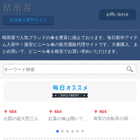
晴雨屋
お問い合わせ
代理購入専門サイト
晴雨屋で人気ブランドの傘を豊富に揃えております。毎日新作アイテ
ム入荷中！激安ビニール傘の販売通販代理サイトです。大量購入、ま
とめ買いで、ビニール傘を格安でお買い求めいただけます。
￥ 464
￥ 464
￥ 464
￥
云図の超大型三人ス
紅葉の傘は開いてい
将军の自転车の双つ
ペアバックの二重リ
ますか？男性の全自
ばのオーストリアの
フレシートの男女车
動傘を畳にします。
レインコートの电动
载晴雨兼用伞の折り
男性の創意的なビジ
机のポンチの车の成