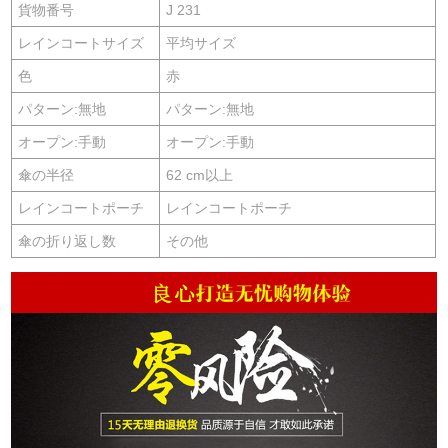
貨物番号
J 231
レインコートサイズ
平均サイズ
色
赤
パターン:無地
パターン:無地
オープン:手動
オープン:手動
傘の半径
62 cm以上
レインコートポーチ
レインコートポーチ
傘の折り返し数
その他