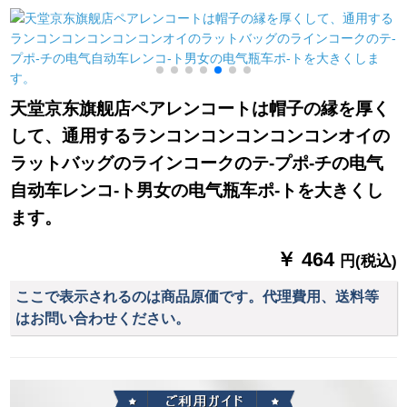
返し畳式の2つのアイ
ネの折り畳み傘は黒
人のシングマンの男
デアで柄黒を逆行さ
です。
性の女史を大きくし
せます。
て、厚い湖青の17
JDF XXXXをプリウス
にします。
天堂京东旗舰店ペアレンコートは帽子の縁を厚く
して、通用するランコンコンコンコンコンオイの
ラットバッグのラインコークのテ-プポ-チの电气
自动车レンコ-ト男女の电气瓶车ポ-トを大きくし
ます。
￥ 464
円(税込)
ここで表示されるのは商品原価です。代理費用、送料等
はお問い合わせください。