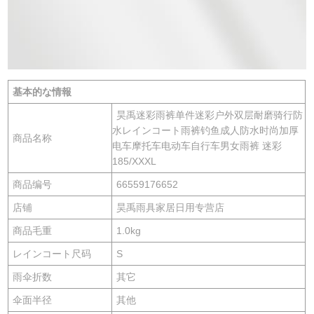
基本的な情報
昊禹迷彩雨裤单件迷彩户外双层耐磨骑行防
水レインコート雨裤钓鱼成人防水时尚加厚
商品名称
电车摩托车电动车自行车男女雨裤 迷彩
185/XXXL
商品编号
66559176652
店铺
昊禹雨具家居日用专营店
商品毛重
1.0kg
レインコート尺码
S
雨伞折数
其它
伞面半径
其他