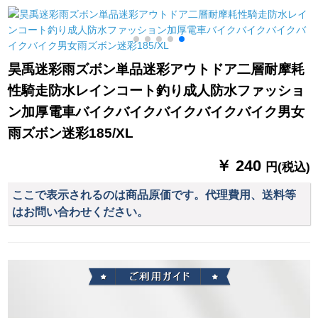
男女の子供の通気性
のマルト式ポン赤の
UFOライト小学生防
水Sセイズ身长85-
昊禹迷彩雨ズボン単品迷彩アウトドア二層耐摩耗
120 cm
性騎走防水レインコート釣り成人防水ファッショ
ン加厚電車バイクバイクバイクバイクバイク男女
雨ズボン迷彩185/XL
￥ 240
円(税込)
ここで表示されるのは商品原価です。代理費用、送料等
はお問い合わせください。