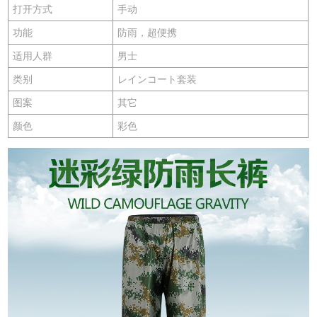
打开方式
手动
功能
防雨，超便携
适用人群
男士
类别
レインコート套装
图案
其它
颜色
彩色