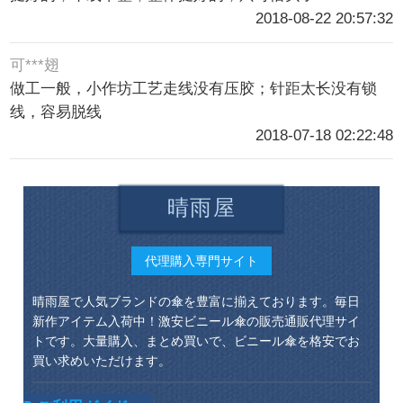
2018-08-22 20:57:32
可***翅
做工一般，小作坊工艺走线没有压胶；针距太长没有锁
线，容易脱线
2018-07-18 02:22:48
晴雨屋
代理購入専門サイト
晴雨屋で人気ブランドの傘を豊富に揃えております。毎日
新作アイテム入荷中！激安ビニール傘の販売通販代理サイ
トです。大量購入、まとめ買いで、ビニール傘を格安でお
買い求めいただけます。