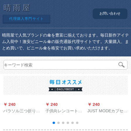
晴雨屋
お問い合わせ
代理購入専門サイト
晴雨屋で人気ブランドの傘を豊富に揃えております。毎日新作アイテ
ム入荷中！激安ビニール傘の販売通販代理サイトです。大量購入、ま
とめ買いで、ビニール傘を格安でお買い求めいただけます。
￥ 240
￥ 240
￥ 240
￥
パラソル三つ折り晴
子供向レンコート小
JUST MODEカプセの
雨兼用パソル紫外線
黄鸭レコンコンコン
日傘紫外線対策ポケ
防止パラソルビネス
帽ベビ伞レセンブイ
ト傘、日焼け止めパ
傘
幼稚园の震音と同じ
ソル、女性の破片嵐