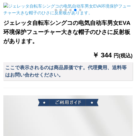
男の人のビィネスの2
雨兼用傘折りたたみ
人の伞は注文して黒
畳傘
を注文することで
ジェレッタ自転车シングコの电気自动车男女EVA
す。
5
环境保护フューチャー大きな帽子のひさに反射板
があります。
￥ 344
円(税込)
ここで表示されるのは商品原価です。代理費用、送料等
はお問い合わせください。