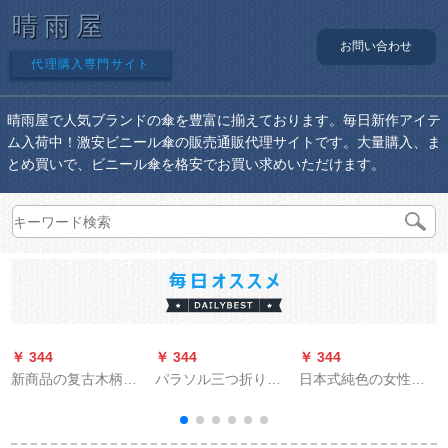
晴雨屋
お問い合わせ
代理購入専門サイト
晴雨屋で人気ブランドの傘を豊富に揃えております。毎日新作アイテ
ム入荷中！激安ビニール傘の販売通販代理サイトです。大量購入、ま
とめ買いで、ビニール傘を格安でお買い求めいただけます。
￥ 344
￥ 344
￥ 344
￥
新商品の复古木柄绅
パラソル三つ折り晴
日本式純色の女性が
士の曲がった柄を强
雨兼用パソル紫外線
折れたみ日傘黒ゴム
くして风を防ぐため
防止パラソルビネス
紫外線防止パソル五
に、柄のままぐすの
傘
つ折りのポケト傘晴