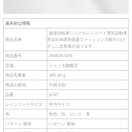
基本的な情報
捷達自転車シングルレンコート電気自動車
商品名称
男女EVA環境保護ファッション大帽子のひ
さしに反射板があります。
商品番号
2600267439
店舗
ジェッタ旗艦店
商品毛重量
385.00 g
商品の産地
中国大陸
品番
jd-07
レインコートサイズ
平均サイズ
色
灰色、白、ピンク、青
パターン:無地
パターン:無地