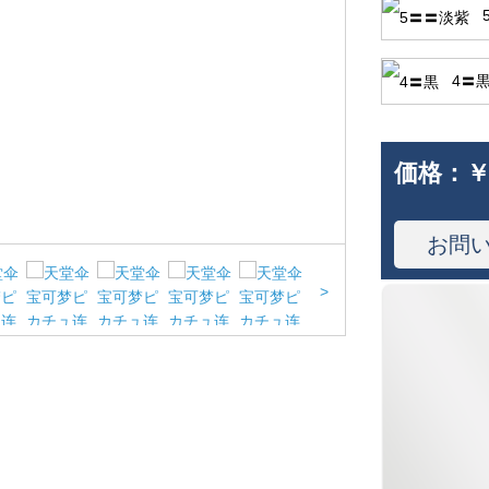
4〓
価格：
￥
お問
>