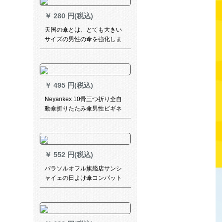
￥
280 円(税込)
天国の傘とは、とても大きい
サイズの男性の傘を強化しま
す。三人のビジは一家で水を
支えます。
￥
495 円(税込)
Neyankex 10骨三つ折り全自
動傘折りたたみ傘男性ビギネ
木绵ヴィヴィヴィヴィヴィテ
ィンズ・紳士傘カスタム広告
傘ロゴ黒縦縞
￥
552 円(税込)
パラソルオフル旗艦店サンシ
ャイェの日よけ傘コンパット
携帯帯日傘5つ折り晴雨兼用傘
仏陀系人生4つ