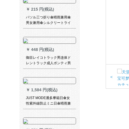
￥
215 円(税込)
パソル三つ折り傘晴雨兼用傘
男女兼用傘シルクリートライ
ト339 S
￥
448 円(税込)
御目レイコトラック男连体ド
レントラック成人ポンティ男
长款二重に厚い登山レインコ
ート屋外风衣连体式防雨服电
<
动车バスバイクレンコート外
黒内赤平均サイズ160-185
￥
1,584 円(税込)
JUST MODE潘多摩箱日傘女
性紫外線防止ミニ日傘晴雨兼
用傘防水パラソル軽さ折りた
たみたみ傘マサラ