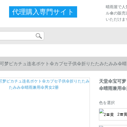
晴雨屋で人
代理購入専門サイト
ル傘の販売
いただけま
可梦ピカチュ连名ポケト伞カプセ子供伞折りたたみたみみ伞晴
天堂伞宝可梦
伞晴雨兼用伞
色を選択
2〓