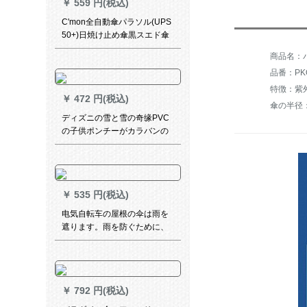
￥
559 円(税込)
C'mon全自動傘パラソル(UPS
50+)日焼け止め傘黒スエド傘
折れたみみ晴雨兼用傘女性紫
商品名：パ
外線防止帆船自動傘青
品番：PK
特徴：紫
￥
472 円(税込)
傘の半径：5
ディズニの雪と雪の奇缘PVC
の子供ポンチーがカラバンの
位のつばを持つことになって
います。厚い漫画の小学生レ
インコーストLサイズをプリー
ズにします。
￥
535 円(税込)
电気自転车の屋根の伞は雨を
遮ります。雨を防ぐために、
雨を防ぐために、黒いゴムが
付いています。雨を防ぐため
に、雨を防ぐために傘を遮り
ます。一般的なオートバーイ
￥
792 円(税込)
のスクターは雨を防ぐため
に、雨を防ぐために、雨を防