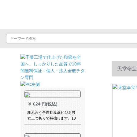
晴雨屋
天堂伞宝
￥
624 円(税込)
馴れ合う全自動嵐傘ビジネ男
女三つ折りで補強します。10
骨伞のワンタッチで営业しま
す。クリスタル