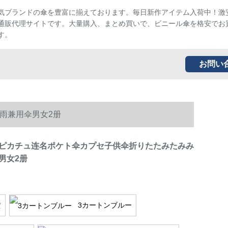
気ブランドの傘を豊富に揃えております。毎日新作アイテム入荷中！激
通販代理サイトです。大量購入、まとめ買いで、ビニール傘を格安でお
す。
お問い
雨兼用伞男女2册
ピカチュ连名ポケト伞カプセ子供伞折りたたみたみみ
男女2册
黄
3カートンブルー