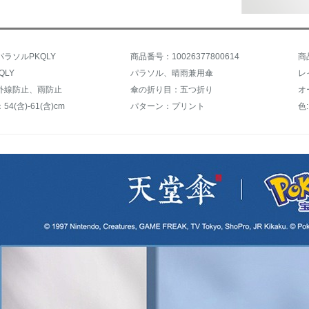
ラソルPKQLY
商品番号：10026377800614
商
QLY
パラソル、晴雨兼用傘
レ
外線防止、雨防止
傘の折り目：五つ折り
オ
4(含)-61(含)cm
パターン：プリント
色