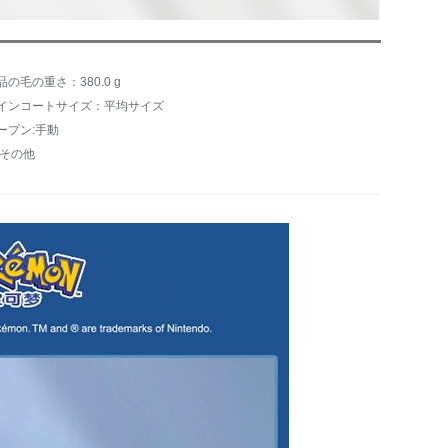
品の毛の重さ：380.0 g
インコートサイズ：平均サイズ
ープン:手動
:その他