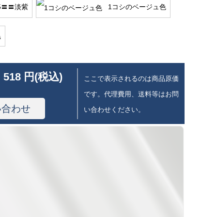
5〓〓淡紫
1コシのベージュ色
黒
 518 円(税込)
ここで表示されるのは商品原価
です。代理費用、送料等はお問
い合わせ
い合わせください。