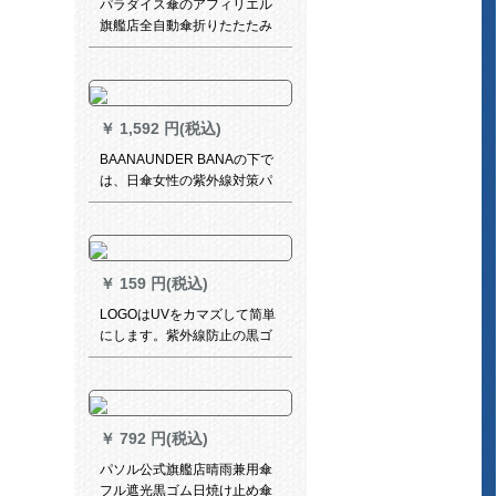
パラダイス傘のアフィリエル
ぐために、日伞の黒いゴム+帽
旗艦店全自動傘折りたたたみ
子のひさ(青)はバークミルで
みビル晴雨兼用傘ペア大傘男
す。
女30716 JLtX 1〓〓味噌紅70
CM*8 K
￥
1,592 円(税込)
BAANAUNDER BANAの下で
は、日傘女性の紫外線対策パ
ラソルが焦げています。日よ
け傘も、カプセ傘も兼用して
います。
￥
159 円(税込)
LOGOはUVをカマズして简単
にします。紫外線防止の黒ゴ
ム晴雨兼用傘折りたたみ畳畳
ソルセン系日傘を使って、自
動的にビェーズ傘を開けま
す。1-2人のマニ娘にぴったり
￥
792 円(税込)
です。
パソル公式旗艦店晴雨兼用傘
フル遮光黒ゴム日焼け止め傘