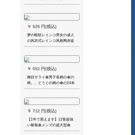
三つ折り印紙パソル雨露バー5
〓青55 cm*8 k
￥
528 円(税込)
梦の軽软レインコ男女の成人
の风衣式レインコ风格网赤徒
歩旅行防水フュージョン连体
电动机ライトライトバック黒-
エレンウードドドドド/适身身
长155-1555 cm
￥
552 円(税込)
御目サライ傘男子長柄の傘の
柄。。どうぐの柄の傘の24本
の傘の日本のアニメメの柄の
傘の防風の日よけ防水の黒の
とじの傘立ての男性の24骨
￥
712 円(税込)
【1年で買えます】12骨超強
い耐風傘メンズの超大型傘
1.26 m 12骨二重人型傘511十