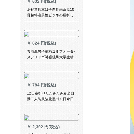
￥
632 円(税込)
あぜ道麗車は全自動雨傘嵐10
骨超特注男性ビジネの屈折し
た二人傘の大きさは自動傘二
階建てのフーレットです。
￥
624 円(税込)
希雨傘男子長柄ゴルフオーダ-
メデリドゴ补强强风大学生晴
雨兼用ハイエレンドビズネ広
告傘ブラク-シンゲル-110 cm
￥
784 円(税込)
12日傘折りたたみたみみ全自
動二人防風強化黒ゴム日傘日
傘焼け止め晴雨兼用傘男女ビ
ギネ学生超大型広告傘カルタ
ムLOGO黒新商品アルミ骨+黒
ゴム日傘焼け止め+105 CM&2
￥
2,392 円(税込)
人使用です。