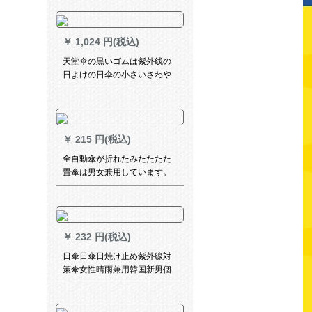
骨ビギネ全自動傘12骨126
CM-ラテックス（ゴアドハー
ン）
￥
1,024 円(税込)
天堂伞の黒いゴムは紫外线の
日よけの日伞の小さいさわや
かな女性をガードします。
￥
215 円(税込)
全自動傘が折れたみたたたた
畳傘は男女兼用しています。
学生アイデアの日傘直柄10骨
の大きな傘です。
￥
232 円(税込)
日傘日傘日焼け止め紫外線対
策傘女性晴雨兼用韓国新男個
性創意潮流星空傘星空