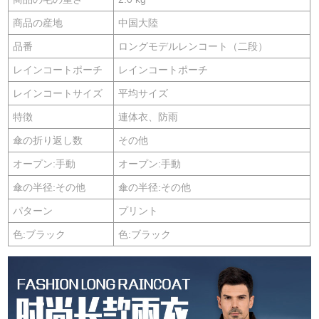
商品の産地
中国大陸
品番
ロングモデルレンコート（二段）
レインコートポーチ
レインコートポーチ
レインコートサイズ
平均サイズ
特徴
連体衣、防雨
傘の折り返し数
その他
オープン:手動
オープン:手動
傘の半径:その他
傘の半径:その他
パターン
プリント
色:ブラック
色:ブラック