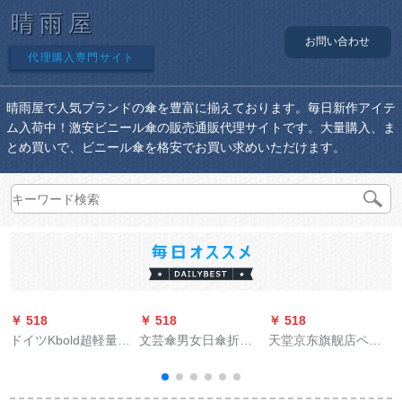
晴雨屋
お問い合わせ
代理購入専門サイト
晴雨屋で人気ブランドの傘を豊富に揃えております。毎日新作アイテ
ム入荷中！激安ビニール傘の販売通販代理サイトです。大量購入、ま
とめ買いで、ビニール傘を格安でお買い求めいただけます。
￥ 518
￥ 518
￥ 518
￥
ドイツKbold超軽量黒
文芸傘男女日傘折り
天堂京东旗舰店ペア
ゴムパソル女性の日
たたみたみ晴雨兼用
レンコートは帽子の
焼け止め紫外線対策
傘黒ゴムシンプでさ
縁を厚くして、通用
傘5つ折りりたみ傘晴
わやかな日傘防風傘
するラインコリオと