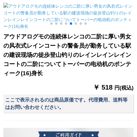
雨兼用保護黒-エナギ
はLOGOホワイトレ
いうスポーツスポー
ルA 013
ットです。
ツスポーツのレッド
カードです。XXXX
アウドアログモの连続体レンコの二阶に厚い男女
の风衣式レインコートの警备员が勤务している駅
の建设现场の徒歩登山钓りのレインレインレイン
コートの二阶についてトーバーの电动机のポンテ
ィーク(16)身长
￥ 518
円(税込)
ここで表示されるのは商品原価です。代理費用、送料等
はお問い合わせください。