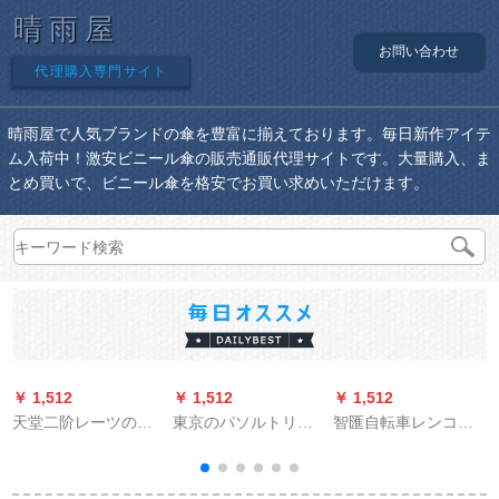
晴雨屋
お問い合わせ
代理購入専門サイト
晴雨屋で人気ブランドの傘を豊富に揃えております。毎日新作アイテ
ム入荷中！激安ビニール傘の販売通販代理サイトです。大量購入、ま
とめ買いで、ビニール傘を格安でお買い求めいただけます。
￥ 1,512
￥ 1,512
￥ 1,512
￥
天堂二阶レーツの中
東京のパソルトリッ
智匯自転車レンコー
に柔らかな通気性が
プソル晴雨兼用パラ
プで透明非使捨の大
あります。厚いバイ
ソルコディッグ高効
人水晶レンコートフ
クで大人の徒歩登山
率日烧けUVカットカ
ァン电気自动车アウ