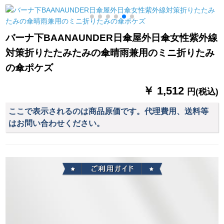
用電気自動車の分体
ットUVカットカット
ドアポンチ水晶-シン
は男女春雅紡ポンチ
グルス
紺色（男女ともに着
バーナ下BAANAUNDER日傘屋外日傘女性紫外線
ます。）L（身長1+5-
対策折りたたみたみの傘晴雨兼用のミニ折りたみ
17に適していま
す。）
の傘ポケズ
￥ 1,512
円(税込)
ここで表示されるのは商品原価です。代理費用、送料等
はお問い合わせください。