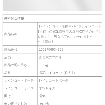
基本的な情報
レイトンコート電動車バイクレインコート
1人乗りの電気自転車の透明双帽子のひさし
商品名称
を厚くし、男女ペアのポンチの雪片4
XL【厚い】
商品番号
1002706534708
店舗
家と家の専門店
商品の毛の重さ
1.0 kg
品番
雪花レイコーン（D-5-1）
レインコートポーチ
レインコートポーチ
レインコートサイズ
平均サイズ
開け方
電気
傘の折り返し数
その他