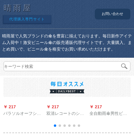
晴雨屋
お問い合わせ
代理購入専門サイト
晴雨屋で人気ブランドの傘を豊富に揃えております。毎日新作アイテ
ム入荷中！激安ビニール傘の販売通販代理サイトです。大量購入、ま
とめ買いで、ビニール傘を格安でお買い求めいただけます。
￥ 217
￥ 217
￥ 217
￥
パラソルオーフシャ
双清レコートのシン
全自動雨傘男性ビジ
旗艦店日傘フル遮光
グリル电气自転车レ
ネの折れたみ傘大サ
黒スエド折られたみ
ンコートのファ§ンジ
イズ二人分引成人男
た傘美した時間1冊
成人はさらに厚いオ
女自開晴雨パソル8骨