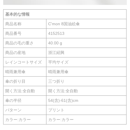
基本的な情報
商品名称
C'mon 8国油絵傘
商品番号
4152513
商品の毛の重さ
40.00 g
商品の産地
浙江紹興
レインコートサイズ
平均サイズ
晴雨兼用傘
晴雨兼用傘
傘の折り目
三つ折り
開く方法:全自動
開く方法:全自動
傘の半径
54(含)-61(含)cm
パターン
プリント
カラー:カラー
カラー:カラー