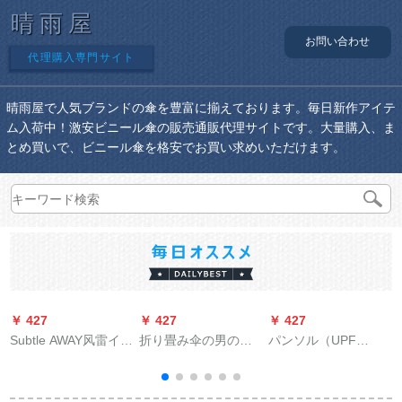
晴雨屋
お問い合わせ
代理購入専門サイト
晴雨屋で人気ブランドの傘を豊富に揃えております。毎日新作アイテ
ム入荷中！激安ビニール傘の販売通販代理サイトです。大量購入、ま
とめ買いで、ビニール傘を格安でお買い求めいただけます。
￥ 427
￥ 427
￥ 427
￥
Subtle AWAY风雷イン
折り畳み伞の男の简
パンソル（UPF
トラックトラックト
単な3つの折り畳式の
50+）二重のパソルを
ラックトラック
黒いゴムの日伞の日
強化し、紫外線防止
よけ伞の女性の軽い
のためのものに、女