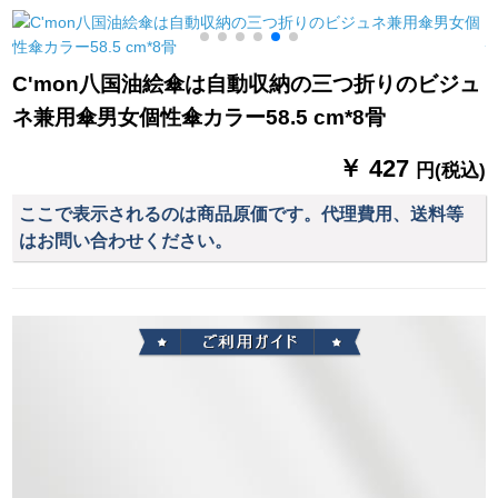
便な両用の晴雨兼用
神様の全遮光パソル
伞の经典の暗いゴム
と黒のパソルと国色
3
のコーチングティグ
の牡丹三つ折の晴雨
C'mon八国油絵傘は自動収納の三つ折りのビジュ
兼用傘と青のパソル
ネ兼用傘男女個性傘カラー58.5 cm*8骨
を強化します。
￥ 427
円(税込)
ここで表示されるのは商品原価です。代理費用、送料等
はお問い合わせください。