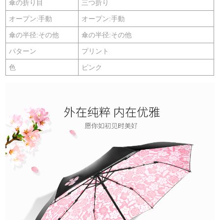
傘の折り目
三つ折り
オープン:手動
オープン:手動
傘の半径:その他
傘の半径:その他
パターン
プリント
色
ピンク