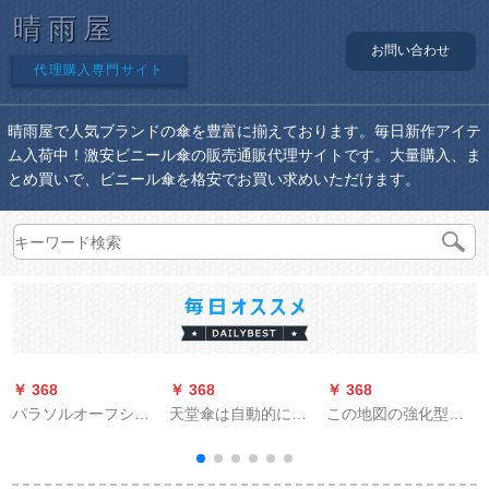
晴雨屋
お問い合わせ
代理購入専門サイト
晴雨屋で人気ブランドの傘を豊富に揃えております。毎日新作アイテ
ム入荷中！激安ビニール傘の販売通販代理サイトです。大量購入、ま
とめ買いで、ビニール傘を格安でお買い求めいただけます。
￥ 368
￥ 368
￥ 368
￥
パラソルオーフシャ
天堂傘は自動的に折
この地図の強化型傘
H
旗艦店日傘フル遮光
れたみみ、二つ折り
立ててテートの外に
黒スエド折られたみ
のペア晴雨兼用傘を
傘を立てている傘を
た傘美した時間1冊
強化します。
持って鍵をかけま