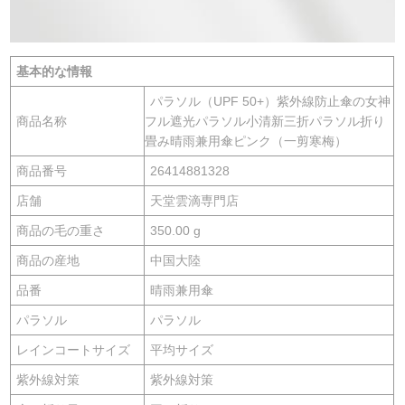
基本的な情報
パラソル（UPF 50+）紫外線防止傘の女神
商品名称
フル遮光パラソル小清新三折パラソル折り
畳み晴雨兼用傘ピンク（一剪寒梅）
商品番号
26414881328
店舗
天堂雲滴専門店
商品の毛の重さ
350.00 g
商品の産地
中国大陸
品番
晴雨兼用傘
パラソル
パラソル
レインコートサイズ
平均サイズ
紫外線対策
紫外線対策