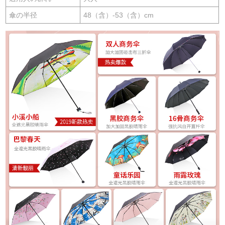
傘の半径
48（含）-53（含）cm