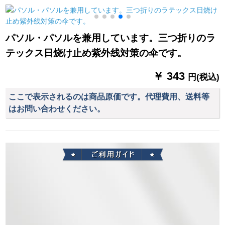
ンジ車ポンチ【3
伞机
日よけ傘も、カプセ
XL】シンゴルモデ-
傘も兼用していま
す
【口を開く】バーク
す。
パソル・パソルを兼用しています。三つ折りのラ
ミラー
テックス日烧け止め紫外线対策の伞です。
￥ 343
円(税込)
ここで表示されるのは商品原価です。代理費用、送料等
はお問い合わせください。