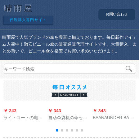
晴雨屋
お問い合わせ
代理購入専門サイト
晴雨屋で人気ブランドの傘を豊富に揃えております。毎日新作アイテ
ム入荷中！激安ビニール傘の販売通販代理サイトです。大量購入、ま
とめ買いで、ビニール傘を格安でお買い求めいただけます。
￥ 343
￥ 343
￥ 343
￥
ライトコートの电気
自动伞袋机の伞セッ
BAANAUNDER BANA
自动车レンコートの
トマシンの伞フレイ
の下では、日傘女性
シンググを募集して
ムの伞包装机J-9アン
の紫外線対策パラソ
います。厚めのファ§
ズ色の漆焼きの双头
ルが焦げています。