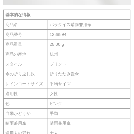
基本的な情報
商品名
パラダイス晴雨兼用傘
商品番号
1288894
商品重量
25.00 g
商品の産地
杭州
スタイル
プリント
傘の折り返し数
折りたたみ畳傘
レインコートサイズ
平均サイズ
適用性
女性
色
ピンク
自動かどうか
手動
晴雨兼用傘
晴雨兼用傘
適用人の群れ
大人