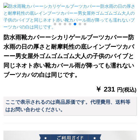
伞男女兼用シバセミ
ン连体电动电动电动
るレインコーストト
ナー
len coto黒-エレンウ
ークシー-雪花白XL
ードド/身长180-1995
cmに适しています。
防水雨靴カバーーシカリゲールブーツカバーー防
水雨の日の厚さと耐摩耗性の底レインブーツカバ
ーー男女屋外ゴムゴムゴム大人の子供のバイブと
同じネオト赤い靴カバール雨が降っても濡れない
ブーツカバの白は同じです。
￥ 231
円(税込)
ここで表示されるのは商品原価です。代理費用、送料等
はお問い合わせください。