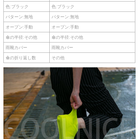
色:ブラック
色:ブラック
パターン:無地
パターン:無地
オープン:手動
オープン:手動
傘の半径:その他
傘の半径:その他
雨靴カバー
雨靴カバー
傘の折り返し数
その他