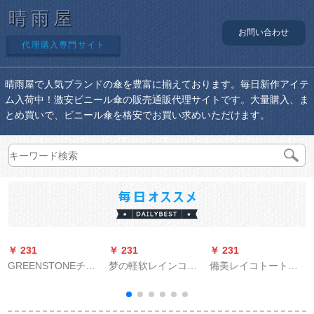
晴雨屋
お問い合わせ
代理購入専門サイト
晴雨屋で人気ブランドの傘を豊富に揃えております。毎日新作アイテ
ム入荷中！激安ビニール傘の販売通販代理サイトです。大量購入、ま
とめ買いで、ビニール傘を格安でお買い求めいただけます。
￥ 231
￥ 231
￥ 231
￥
GREENSTONEチタ
梦の軽软レインコ男
備美レイコトート电
B
シー専门日伞up
女の成人の风衣式レ
气自动车レンコート
50+日伞超軽量5折り
インコ风格网赤徒歩
学生の女性が帽子の
のみ超紫外线対策UV
旅行防水フュージョ
つばさを透過してい