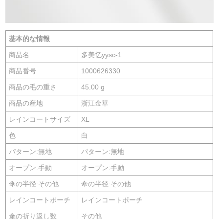
基本的な情報
商品名
多美忆yysc-1
商品番号
1000626330
商品の毛の重さ
45.00 g
商品の産地
浙江金華
レインコートサイズ
XL
色
白
パターン:無地
パターン:無地
オープン:手動
オープン:手動
傘の半径:その他
傘の半径:その他
レインコートポーチ
レインコートポーチ
傘の折り返し数
その他