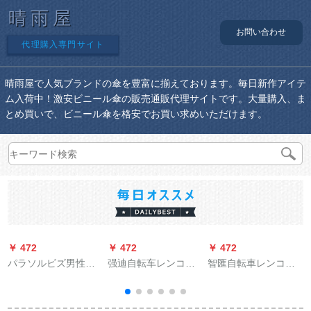
晴雨屋
お問い合わせ
代理購入専門サイト
晴雨屋で人気ブランドの傘を豊富に揃えております。毎日新作アイテ
ム入荷中！激安ビニール傘の販売通販代理サイトです。大量購入、ま
とめ買いで、ビニール傘を格安でお買い求めいただけます。
￥ 472
￥ 472
￥ 472
￥
パラソルビズ男性超
强迪自転车レンコー
智匯自転車レンコー
大サイズ傘純色黒ゴ
トのシング自动车の
プで透明非使捨の大
ム日焼け止め日傘晴
男女フューシの大き
人水晶レンコートフ
雨兼用傘折りたたみ
な帽子のつばは反射
ァン电気自动车アウ