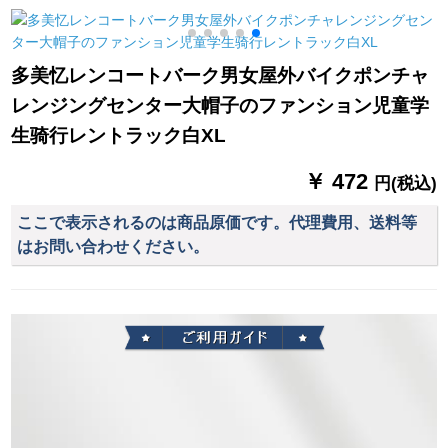
たみた傘男女10骨超
板が长くなっていま
ドアポンチ水晶-シン
大型傘カースマイズ
す。自転车のポイタ
グルス
【10骨ダブル傘】パ
スを共有します。
多美忆レンコートバーク男女屋外バイクポンチャ
ピル
レンジングセンター大帽子のファンション児童学
生骑行レントラック白XL
￥ 472
円(税込)
ここで表示されるのは商品原価です。代理費用、送料等
はお問い合わせください。