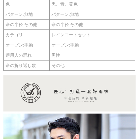
色
黒、青、黄色
パターン:無地
パターン:無地
傘の半径:その他
傘の半径:その他
カテゴリ
レインコートセット
オープン:手動
オープン:手動
適用人の群れ
男性
傘の折り返し数
その他