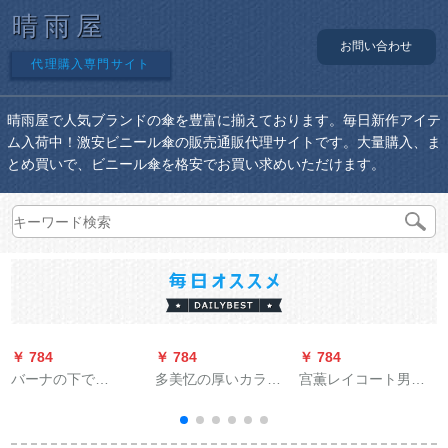
晴雨屋
お問い合わせ
代理購入専門サイト
晴雨屋で人気ブランドの傘を豊富に揃えております。毎日新作アイテ
ム入荷中！激安ビニール傘の販売通販代理サイトです。大量購入、ま
とめ買いで、ビニール傘を格安でお買い求めいただけます。
￥ 784
￥ 784
￥ 784
￥
バーナの下で
多美忆の厚いカラー
宫薫レイコート男女
BAANAUNDERパラソ
の布の雨防の屋根の
风衣成人韩国ファン
ル女性紫外线対策折
布の帆のPVC防水の
シー徒歩青年骑行透
りたたみた傘晴雨兼
雨幌の布のトラック
明帯防水屋外非一次