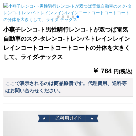
用ミニ三つ折り二重
の日よけの雨よけの
性加厚エバーポーチ
の黒傘浜梨椿
雨よけの布の10メト
ル*12メトル*12メト
ルトル
小燕子レンコ-ト男性騎行レンコ-トが双つば電気
自動車のスク-タレンコ-トレンパ-トレインレイン
レインコートコートコートコートの分体を大きく
して、ライダ-テックス
￥ 784
円(税込)
ここで表示されるのは商品原価です。代理費用、送料等
はお問い合わせください。