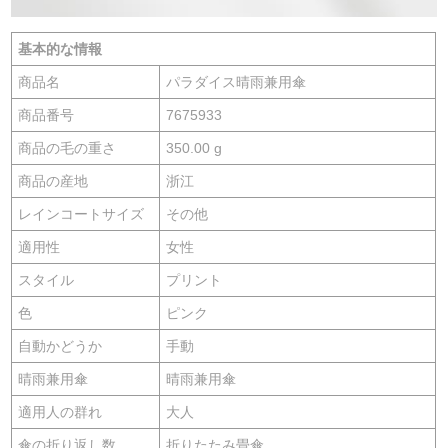
基本的な情報
商品名
パラダイス晴雨兼用傘
商品番号
7675933
商品の毛の重さ
350.00 g
商品の産地
浙江
レインコートサイズ
その他
適用性
女性
スタイル
プリント
色
ピンク
自動かどうか
手動
晴雨兼用傘
晴雨兼用傘
適用人の群れ
大人
傘の折り返し数
折りたたみ畳傘