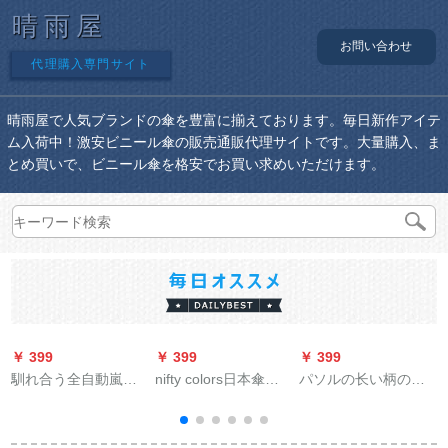
晴雨屋
お問い合わせ
代理購入専門サイト
晴雨屋で人気ブランドの傘を豊富に揃えております。毎日新作アイテ
ム入荷中！激安ビニール傘の販売通販代理サイトです。大量購入、ま
とめ買いで、ビニール傘を格安でお買い求めいただけます。
￥ 399
￥ 399
￥ 399
￥
馴れ合う全自動嵐傘
nifty colors日本傘超
パソルの长い柄の伞
ビジネ男女三つ折り
軽量カーボン繊維繊
のままぐ竿の伞は
で補強します。10骨
維傘専門家uv日焼け
70*10 K増大します。
伞のワンタッチで営
止め日傘晴雨兼用傘