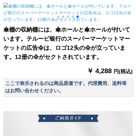
伞ロマ伞警备所が伞
を広げて水を注ぐ60
5
kgの水座YRG-080
傘棚の収納棚には、傘ホールと傘ホールが付いて
います。テルービ银行のスーパーマーケットマー
ケットの広告伞は、ロゴ12头の伞が立っていま
す。12册の伞がセクトされています。
￥ 4,288
円(税込)
ここで表示されるのは商品原価です。代理費用、送料等
はお問い合わせください。