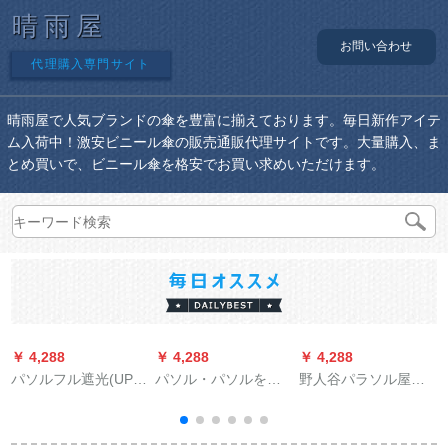
晴雨屋
お問い合わせ
代理購入専門サイト
晴雨屋で人気ブランドの傘を豊富に揃えております。毎日新作アイテ
ム入荷中！激安ビニール傘の販売通販代理サイトです。大量購入、ま
とめ買いで、ビニール傘を格安でお買い求めいただけます。
￥ 4,288
￥ 4,288
￥ 4,288
￥
パソルフル遮光(UPS
パソル・パソルを兼
野人谷パラソル屋外
50+)黒ゼラチン三つ
用しています。三つ
のパラソル庭园のパ
折りパソル晴雨兼用
折りの黒いゴムの傘
ラソルテー折りたた
傘
です。
たみみ大广告伞の日