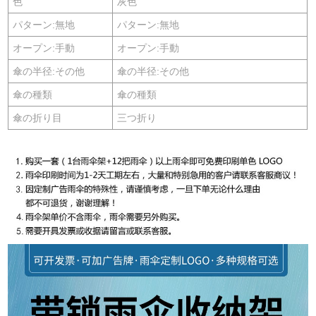
色
灰色
パターン:無地
パターン:無地
オープン:手動
オープン:手動
傘の半径:その他
傘の半径:その他
傘の種類
傘の種類
傘の折り目
三つ折り