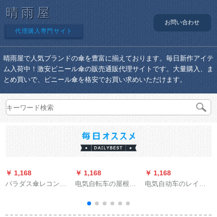
晴雨屋
お問い合わせ
代理購入専門サイト
晴雨屋で人気ブランドの傘を豊富に揃えております。毎日新作アイテ
ム入荷中！激安ビニール傘の販売通販代理サイトです。大量購入、ま
とめ買いで、ビニール傘を格安でお買い求めいただけます。
￥ 1,168
￥ 1,168
￥ 1,168
￥
パラダス傘レコント
电気自転车の屋根の
电気自动车のレイン
ーレパン男女用電気
伞は雨を遮ります。
コート成人男女屋外
自動車バイクレース2
雨を防ぐために、雨
骑行シンガーは、帽
A特蔵青Lセイズ
を防ぐために、黒い
子の縁を厚くした防