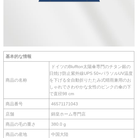
基本的な情報
ドイツのBluffton太陽傘専門のチタン銀の
日焼け防止紫外線UPS 50+パラソルUV温度
商品の名称
を下げる全自動折りたたみ式晴雨兼用のお
しゃれでさわやかな女性のピンクの傘の下
で直径98 cm
商品番号
46571171043
店舗
錦皇ホーム専門店
商品の毛の重さ
380.0 g
商品の産地
中国大陸