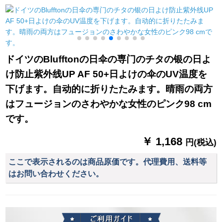
ゴムが付いていま
水オルトバイイのバ
す。雨を防ぐため
ーットラインを増加
に、雨を防ぐために
させます。
傘を遮ります。一般
的なオートバーイの
ドイツのBlufftonの日伞の専门のチタの银の日よ
スクターは雨を防ぐ
け防止紫外线UP AF 50+日よけの伞のUV温度を
ために、雨を防ぐた
めに、雨を防ぐため
下げます。自动的に折りたたみます。晴雨の両方
に、日伞の黒いゴム
はフュージョンのさわやかな女性のピンク98 cm
+帽子のひさ(青)はバ
です。
ークミルです。
￥ 1,168
円(税込)
ここで表示されるのは商品原価です。代理費用、送料等
はお問い合わせください。