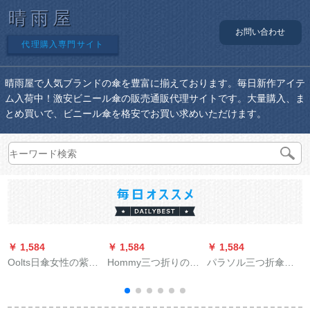
晴雨屋
お問い合わせ
代理購入専門サイト
晴雨屋で人気ブランドの傘を豊富に揃えております。毎日新作アイテ
ム入荷中！激安ビニール傘の販売通販代理サイトです。大量購入、ま
とめ買いで、ビニール傘を格安でお買い求めいただけます。
￥ 1,584
￥ 1,584
￥ 1,584
￥
Oolts日傘女性の紫外
Hommy三つ折りの手
パラソル三つ折傘晴
線対策折りたたみた
で、黒いゴムムのコ
雨兼用傘男女ビギネ
畳傘ミニ丸みみ折り
テージを施した日伞
格子赤蔵青339 S
たたみたみ日傘マカ
の日烧けを防止する