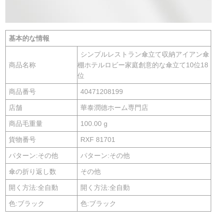
基本的な情報
シンプルレストラン傘立て収納アイアン傘
商品名称
棚ホテルロビー家庭創意的な傘立て10位18
位
商品番号
40471208199
店舗
華泰潤德ホーム専門店
商品毛重量
100.00 g
貨物番号
RXF 81701
パターン:その他
パターン:その他
傘の折り返し数
その他
開く方法:全自動
開く方法:全自動
色:ブラック
色:ブラック