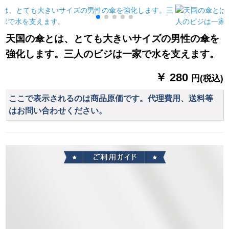
アゴルフ傘強化防風
ティアウトラド男女
の男女屋外騎走电気
アウドア晴雨兼用傘
のフュード透明ラン
自动车レインコート
カースタスマイズ折
コンコンコンコンコ
天国の傘とは、とても大きいサイズの男性の傘を
りたたみ畳全自動テ
ントラックトラック
強化します。三人のビジは一家で水を支えます。
ープ126 CM黒赤赤
トラックカーバー-ク
ラブブ白pvc XL
￥ 280
円(税込)
ここで表示されるのは商品原価です。代理費用、送料等
はお問い合わせください。