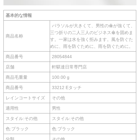
基本的な情報
パラソルが大きくて、男性の傘が強くて、
三つ折りの二人三人のビジネス傘を固めま
商品名称
す。一家は水を強く拒みます。風を防ぐた
めに、雨を防ぐために、雨を防ぐために。
商品番号
28054844
店舗
軒騏達日常専門店
商品毛重量
100.00 g
商品番号
33212 Eタッチ
レインコートサイズ
その他
適用性
男性
スタイル:その他
スタイル:その他
色:ブラック
色:ブラック
分類
その他