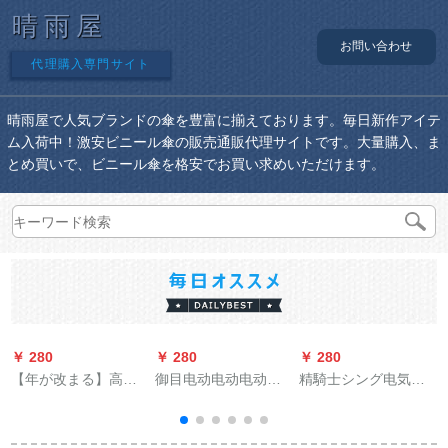
晴雨屋
お問い合わせ
代理購入専門サイト
晴雨屋で人気ブランドの傘を豊富に揃えております。毎日新作アイテ
ム入荷中！激安ビニール傘の販売通販代理サイトです。大量購入、ま
とめ買いで、ビニール傘を格安でお買い求めいただけます。
￥ 280
￥ 280
￥ 280
￥
【年が改まる】高級
御目电动电动电动机
精騎士シング电気自
ド
傘男子超大型ビジネ
レンコースト夏の电
动车レンコート透明
傘二重に厚みをプラ
气ベクレンコープ自
双帽子の縁が厚いオ
スした自動長柄傘ペ
転车シングルスポン
ークのリフォーム生
U