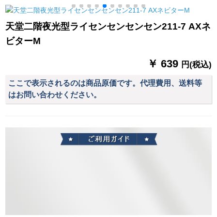
人を风と雨を防ぐこ
板が长くなっていま
厚くして、シングペ
とを强化します。
す。自転车のポイタ
アの电气瓶の车ポン
天堂二階夜光型ライセンセンセンセン211-7 AXネ
スを共有します。
チーペア-チベット青
ビターM
5 XL(中大型车)-无镜
カバー
￥ 639
円(税込)
ここで表示されるのは商品原価です。代理費用、送料等
はお問い合わせください。