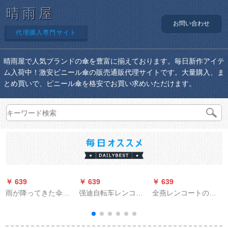
晴雨屋
お問い合わせ
代理購入専門サイト
晴雨屋で人気ブランドの傘を豊富に揃えております。毎日新作アイテ
ム入荷中！激安ビニール傘の販売通販代理サイトです。大量購入、ま
とめ買いで、ビニール傘を格安でお買い求めいただけます。
￥ 639
￥ 639
￥ 639
￥
雨が降ってきた伞の
强迪自転车レンコー
全燕レンコートの电
男性の长い柄のビジ
トのシング自动车の
动车のオーストリ
ネスを増量してロゴ
男女フューシの大き
ア・トレインの男女
を印刷して自动的に2
な帽子のつばは反射
が足を覆うつばさを