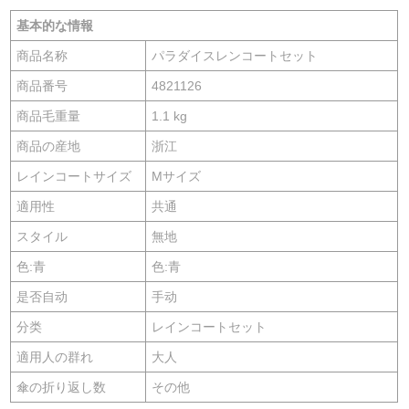
基本的な情報
商品名称
パラダイスレンコートセット
商品番号
4821126
商品毛重量
1.1 kg
商品の産地
浙江
レインコートサイズ
Mサイズ
適用性
共通
スタイル
無地
色:青
色:青
是否自动
手动
分类
レインコートセット
適用人の群れ
大人
傘の折り返し数
その他