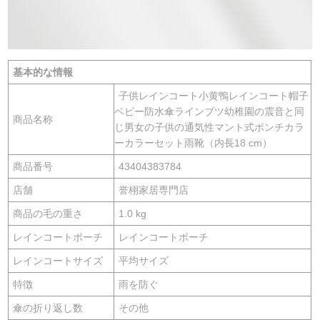
基本的な情報
子供レインコート小黄鴨レインコート帽子
ベビー防水傘ラインブツ幼稚園の震音と同
商品名称
じ男女の子供の通気性マント式ポンチカラ
ーカラーセット雨靴（内長18 cm）
商品番号
43404383784
店舗
誉栩家居専門店
商品の毛の重さ
1.0 kg
レインコートポーチ
レインコートポーチ
レインコートサイズ
平均サイズ
特徴
雨を防ぐ
傘の折り返し数
その他