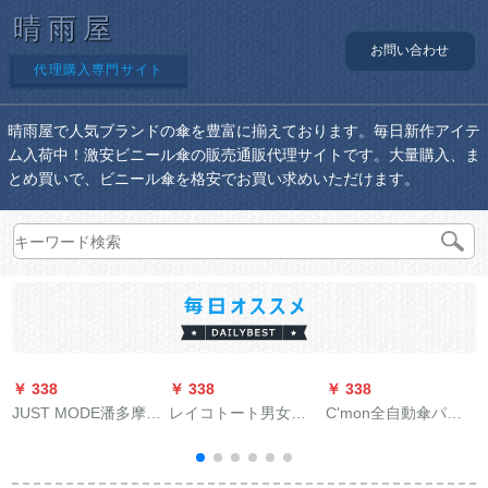
晴雨屋
お問い合わせ
代理購入専門サイト
晴雨屋で人気ブランドの傘を豊富に揃えております。毎日新作アイテ
ム入荷中！激安ビニール傘の販売通販代理サイトです。大量購入、ま
とめ買いで、ビニール傘を格安でお買い求めいただけます。
￥ 338
￥ 338
￥ 338
￥
JUST MODE潘多摩箱
レイコトート男女分
C'mon全自動傘パラ
日傘女性紫外線防止
体式レイトバッグポ
ソル(UPS 50+)日焼け
ミニ日傘晴雨兼用傘
ーンティーンXL
止め傘黒スエド小黒
防水パラソル軽さ折
傘折りたたみたみ晴