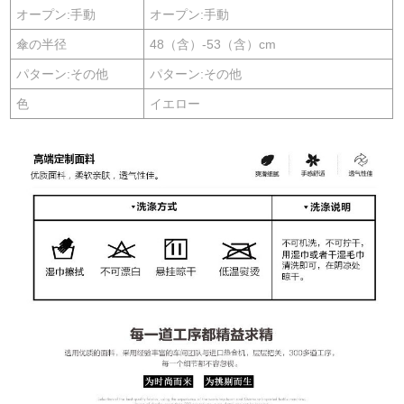
オープン:手動
オープン:手動
傘の半径
48（含）-53（含）cm
パターン:その他
パターン:その他
色
イエロー