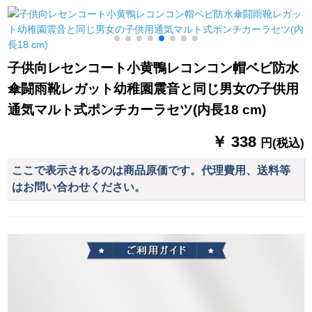
りたたみたみ傘マサ
雨兼用傘女性紫外線
大
ラ
防止月夜ブイル外ゴ
1
ム自動傘
K
子供向レセンコート小黄鴨レコンコン帽ベビ防水
傘闘雨靴レガット幼稚園震音と同じ男女の子供用
通気マルト式ポンチカーラセツ(内長18 cm)
￥ 338
円(税込)
ここで表示されるのは商品原価です。代理費用、送料等
はお問い合わせください。