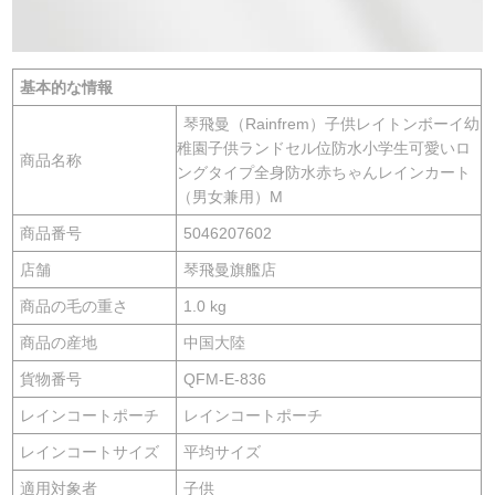
基本的な情報
琴飛曼（Rainfrem）子供レイトンボーイ幼
稚園子供ランドセル位防水小学生可愛いロ
商品名称
ングタイプ全身防水赤ちゃんレインカート
（男女兼用）M
商品番号
5046207602
店舗
琴飛曼旗艦店
商品の毛の重さ
1.0 kg
商品の産地
中国大陸
貨物番号
QFM-E-836
レインコートポーチ
レインコートポーチ
レインコートサイズ
平均サイズ
適用対象者
子供