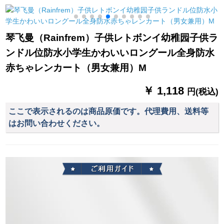
ンジ車ポンチ【3
用傘折りたたみ畳傘-
伞の10037 D深い紫
XL】シンゴルモデ-
純甄仲夏藍ポケト傘
色を开けます。
【口を開く】バーク
琴飞曼（Rainfrem）子供レトボンイ幼稚园子供ラ
ミラー
ンドル位防水小学生かわいいロングール全身防水
赤ちゃレンカート（男女兼用）M
￥ 1,118
円(税込)
ここで表示されるのは商品原価です。代理費用、送料等
はお問い合わせください。