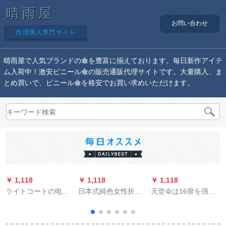
晴雨屋
お問い合わせ
代理購入専門サイト
晴雨屋で人気ブランドの傘を豊富に揃えております。毎日新作アイテ
ム入荷中！激安ビニール傘の販売通販代理サイトです。大量購入、ま
とめ買いで、ビニール傘を格安でお買い求めいただけます。
￥ 1,118
￥ 1,118
￥ 1,118
￥
ライトコートの电気
日本式純色女性折り
天堂伞は16骨を强化
自动车レンコートの
たたみ日傘黒ゴム紫
して、布の黒いゴム
シンググを募集して
外線防止パソル五つ
を打って、かららっ
います。厚めのファ§
折りポケト傘晴雨兼
てぐすの竿の雨兼用