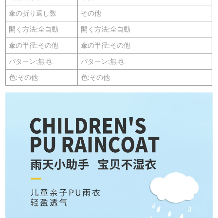
傘の折り返し数
その他
開く方法:全自動
開く方法:全自動
傘の半径:その他
傘の半径:その他
パターン:無地
パターン:無地
色:その他
色:その他