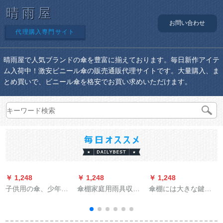
晴雨屋
お問い合わせ
代理購入専門サイト
晴雨屋で人気ブランドの傘を豊富に揃えております。毎日新作アイテ
ム入荷中！激安ビニール傘の販売通販代理サイトです。大量購入、ま
とめ買いで、ビニール傘を格安でお買い求めいただけます。
￥ 1,248
￥ 1,248
￥ 1,248
￥
子供用の傘、少年用
傘棚家庭用雨具収納
傘棚には大きな鍵が
のかわいいカラクタ
棚ホテルビ収納樽ホ
付いています。収纳
ー、スーパーソル、
テレット学校の落着
棚はオリフ生活用伞
少年用パソル、警察
式傘立て折りたたみ
机です。傘立て会社