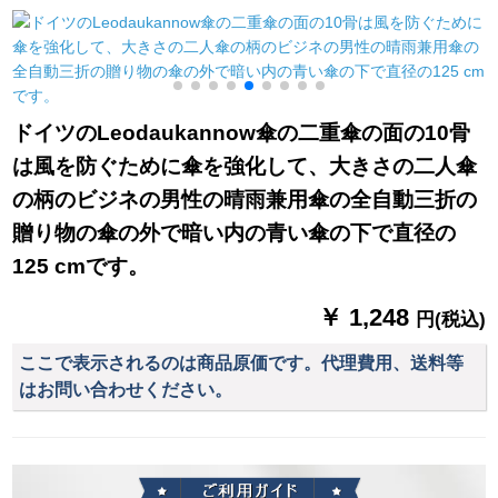
長46 cm*8 k
畳傘収納棚オレフビ
のロビ・ホーテの銀
鉄芸収納納屋屋黒
行のデパトには、傘
【21ホール24フル】
立てのプリクラが10
頭前に置いてありま
す。
ドイツのLeodaukannow傘の二重傘の面の10骨
は風を防ぐために傘を強化して、大きさの二人傘
の柄のビジネの男性の晴雨兼用傘の全自動三折の
贈り物の傘の外で暗い内の青い傘の下で直径の
125 cmです。
￥ 1,248
円(税込)
ここで表示されるのは商品原価です。代理費用、送料等
はお問い合わせください。