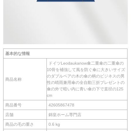
基本的な情報
ドイツLeodaukanow傘二重傘の二重傘の
10骨を補強して風を防ぐ傘に大きいサイズ
のダブルペアの木の傘の柄のビジネスの男
商品名称
性の晴雨兼用傘の全自動三折プレゼントの
傘の外で暗い内に青い傘の下で直径の125
cm
商品番号
42605867478
店舗
錦皇ホーム専門店
商品の毛の重さ
0.6 kg