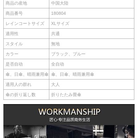
商品の産地
中国大陸
商品番号
180804
レインコートサイズ
XLサイズ
適用性
共通
スタイル
無地
カラー
ブラック、ブルー
是否自动
全自动
傘、日傘、晴雨兼用傘
傘、日傘、晴雨兼用傘
適用人の群れ
大人
傘の折り返し数
折りたたみ畳傘