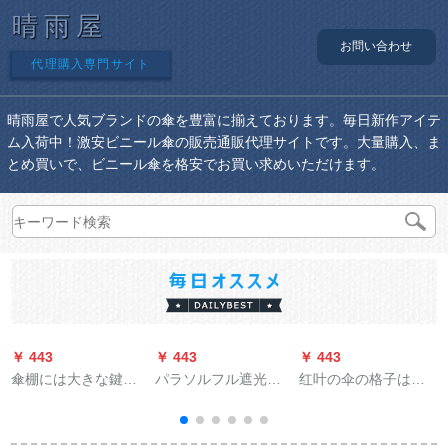
晴雨屋
お問い合わせ
代理購入専門サイト
晴雨屋で人気ブランドの傘を豊富に揃えております。毎日新作アイテ
ム入荷中！激安ビニール傘の販売通販代理サイトです。大量購入、ま
とめ買いで、ビニール傘を格安でお買い求めいただけます。
￥ 443
￥ 443
￥ 443
￥
傘棚には大きな鍵が
パラソルフル遮光黒
红叶の伞の格子は増
付いています。収纳
ゴム（UPS 50+）三
大して三つ折りの日
棚はオリフ生活用伞
つ折りの傘晴雨兼用
よけの伞の晴雨を固
机です。傘立て会社
傘30565 D幽梅
めて伞の三つ折りの