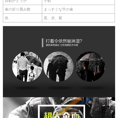
自動かどうか
手動
傘の折り畳み数
まっすぐな竿の傘
色
黒、赤、紫