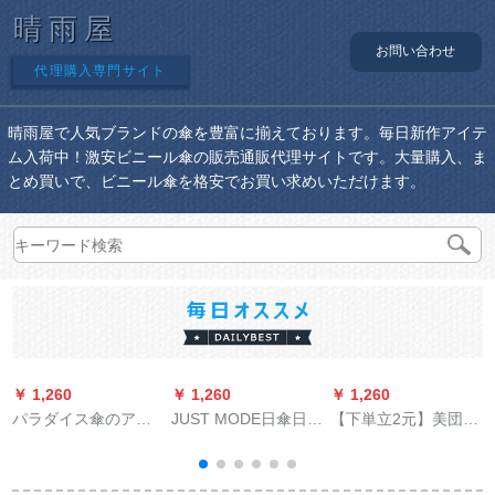
晴雨屋
お問い合わせ
代理購入専門サイト
晴雨屋で人気ブランドの傘を豊富に揃えております。毎日新作アイテ
ム入荷中！激安ビニール傘の販売通販代理サイトです。大量購入、ま
とめ買いで、ビニール傘を格安でお買い求めいただけます。
￥ 1,260
￥ 1,260
￥ 1,260
￥
パラダイス傘のアフ
JUST MODE日傘日傘
【下単立2元】美団テ
ィリエル旗艦店晴雨
焼け止めライト3つ折
クアウトレー夏装備T
ま
兼用傘三つ折り携帯
り傘紫外線対策傘晴
シャ半袖美団専用Ӣル
帯日傘黒ゴム日焼け
雨パソルラテックス3
メーダリングリング