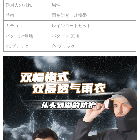
適用人の群れ
男性
特徴
雨を防ぎ、超携帯
カテゴリ
レインコートセット
パターン:無地
パターン:無地
色:ブラック
色:ブラック