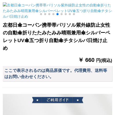
LOGOカスケードG
ットUVカットカット
に傘を置く100 kgロ
22の新型ステアリン
マ傘台座YRG-090
グ420*260*760 MM
を印刷します。
左都日傘コーパン携帯帯パリソル紫外線防止女性
の自動傘折りたたみたみみ晴雨兼用傘シルバーペ
レットUV傘五つ折り自動傘チタシルバ日焼け止
め
￥ 660
円(税込)
ここで表示されるのは商品原価です。代理費用、送料等
はお問い合わせください。