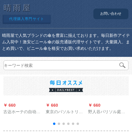
晴雨屋
お問い合わせ
代理購入専門サイト
晴雨屋で人気ブランドの傘を豊富に揃えております。毎日新作アイテ
ム入荷中！激安ビニール傘の販売通販代理サイトです。大量購入、ま
とめ買いで、ビニール傘を格安でお買い求めいただけます。
￥ 660
￥ 660
￥ 660
￥
古达ホーテの自动伞
東京のパソルトリッ
野人谷パリソル庭园
袋机の伞立てホテル
プソル晴雨兼用パラ
の傘テトラス折りた
の伞カバマシン家庭
ソルコディッグ高効
たたみみ大广告伞日
用伞カバマシンは
率日烧けUVカットカ
伞ロマ伞保安ポスト