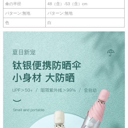
傘の半径
48（含）-53（含）cm
パターン:無地
パターン:無地
色
白