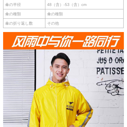
傘の半径
48（含）-53（含）cm
傘の種類
傘の種類
傘の折り返し数
その他