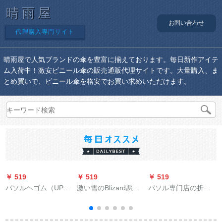
晴雨屋
お問い合わせ
代理購入専門サイト
晴雨屋で人気ブランドの傘を豊富に揃えております。毎日新作アイテ
ム入荷中！激安ビニール傘の販売通販代理サイトです。大量購入、ま
とめ買いで、ビニール傘を格安でお買い求めいただけます。
￥ 519
￥ 519
￥ 519
￥
パソルヘゴム（UPS
激い雪のBlizard悪魔
パソル専门店の折り
50+）ポリエスト三つ
のけものの世界伊利
たたみたたみ伞は超
折りの超軽量パラソ
丹怒る风の2阶の长い
軽量ポケト伞で晴雨
ル晴雨兼用傘31839 E
柄の伞伊利丹の伞の
兼用です。折り畳み