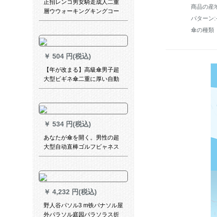
正招レンコ男女騎走成人二重
商品の産
層ウウォーキングキングコー
パターン
トト黒XL【身長175-180】
傘の種類
￥
504 円(税込)
【年が改まる】高級傘男子超
大型ビギネ傘二重に厚い自動
長柄傘2人乗りゴンフ傘防風屋
外晴雨兼用傘オーダ傘二階建
て中号110 CMの外、黒内赤
￥
534 円(税込)
あなたが傘を開く。男性の超
大型自动直棒ゴルフビャネス
迎賓大傘长柄自动车用伞女性
カスタムLOGO 1.3 m经典黒
（伞を开けます。1.3 m、2-3
人です。）
￥
4,232 円(税込)
野人谷パソル3 m铁パナソル屋
外パラソル庭园パラソラス折