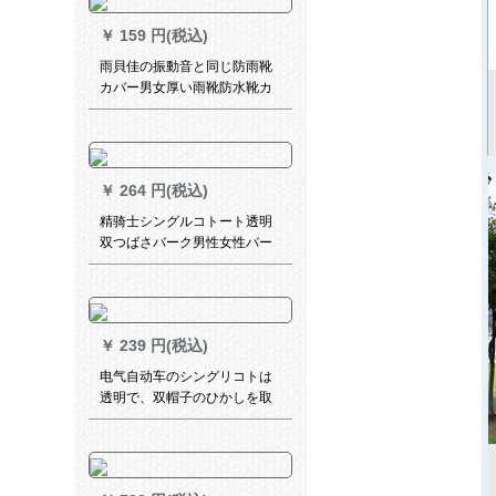
强强风1.26 m雨止め(2-3人)
￥
159 円(税込)
雨貝佳の振動音と同じ防雨靴
カバー男女厚い雨靴防水靴カ
バベルトである折れ曲がった
まま滑ります、大人非一次靴
カバ白M
￥
264 円(税込)
精骑士シングルコトート透明
双つばさバーク男性女性バー
テカリを厚くした大人の骑行
レンコットを追加しました。
￥
239 円(税込)
电气自动车のシングリコトは
透明で、双帽子のひかしを取
り外して、厚いオークとし
て、ド布生地のオーストリア
としてのバーテッカのポンチ
を増やします。