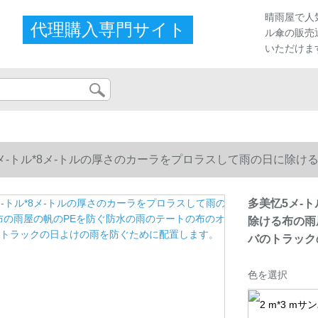
晴雨屋で人
代理購入専門サイト
ル傘の販売
いただけま
メ-トル*8メ-トルの厚さのカーラをプロラスして雨の日に除け
トラックの日よけの雨を防ぐために配置します。
多美忆5メ-
除ける布の雨
バのトラック
色を選択