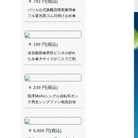
￥
792 円(税込)
パソル公式旗艦店晴雨兼用傘
フル遮光黒ゴム日焼け止め傘
三つ折り紙パルソル雨露バー2
〓ピンク55 cm*8 k
￥
199 円(税込)
全自動雨傘男性ビジネの折れ
たみ傘大サイズが二人で三割
引きで大人の男女を晴れから
しめす雨パソル8骨100 CM黒
￥
239 円(税込)
陌序MoXuシングル自転车ポン
チ男女シングファン电気自动
车自転车ラインコの大きな帽
子のひさ3 XL DR 711枚が赤
いです。
￥
6,800 円(税込)