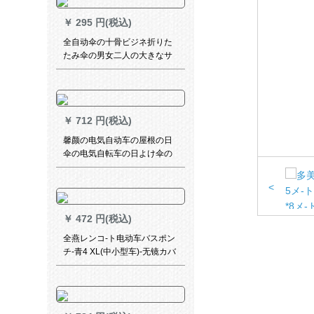
￥
295 円(税込)
全自动伞の十骨ビジネ折りた
たみ伞の男女二人の大きなサ
ズを补强します。三つ折りに
してから、晴雨を収穫しま
す。
￥
712 円(税込)
馨颜の电気自动车の屋根の日
伞の电気自転车の日よけ伞の
ペルタのオーオーは日覆の伞
のカバーのレコントートのポ
<
アをひっくり返して升格させ
ます。
￥
472 円(税込)
全燕レンコ-ト电动车バスポン
チ-青4 XL(中小型车)-无镜カバ
ー