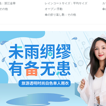
地：浙江金華
レインコートサイズ：平均サイズ
カ
:その他
オープン:手動
傘
傘の折り返し数：その他