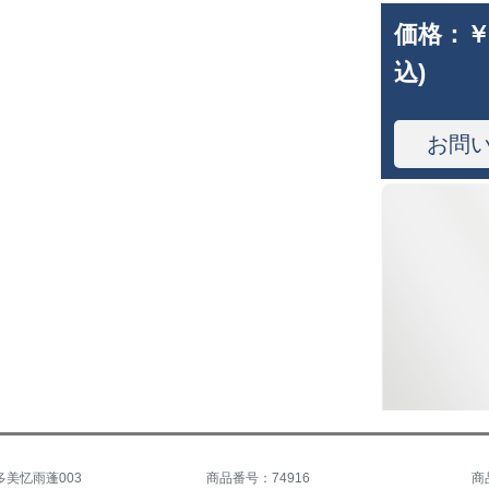
価格：
￥
込)
お問
美忆雨蓬003
商品番号：74916
商