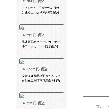
￥
784 円(税込)
JUST MODE日傘女性の日焼
け止め三つ折り紫外線対策傘
晴雨パリソ三つ折り
￥
231 円(税込)
防水雨靴カバーーシカリゲー
ルブーツカバーー防水雨の日
の厚さと耐摩耗性の底レイン
ブーツカバーー男女屋外ゴム
ゴムゴム大人の子供のバイブ
と同じネオト赤い靴カバール
￥
1,512 円(税込)
雨が降っても濡れないブーツ
カバの白は同じです。
安晴ONE清風版日傘パソル全
自動傘二重晴雨両用傘を補強
します。
￥
712 円(税込)
商品名：多