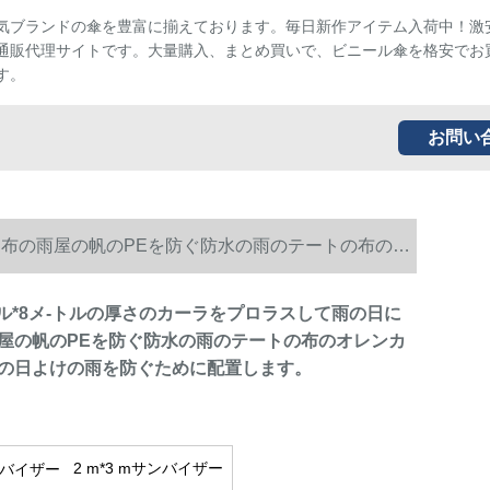
気ブランドの傘を豊富に揃えております。毎日新作アイテム入荷中！激
通販代理サイトです。大量購入、まとめ買いで、ビニール傘を格安でお
す。
お問い
る布の雨屋の帆のPEを防ぐ防水の雨のテートの布のオ
トル*8メ-トルの厚さのカーラをプロラスして雨の日に
屋の帆のPEを防ぐ防水の雨のテートの布のオレンカ
の日よけの雨を防ぐために配置します。
2 m*3 mサンバイザー