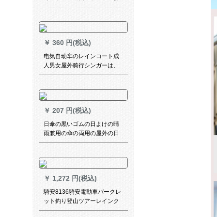
られたみみ大广告伞日伞ロマ
伞警备所パラソルYRG-042-エ
メラルド
￥
360 円(税込)
电気自动车のレインコート成
人男女屋外骑行シンガーは、
帽子の縁を厚くした防水オル
トバイイのバーットラインを
増加させます。
￥
207 円(税込)
日傘の黒いゴムの日よけの晴
雨兼用の傘の両用の屋外の日
よけの傘の女性の三つ折りの
カプセの傘は紫外線を防止し
てポケトの傘の羽が白いで
す。
￥
1,272 円(税込)
騎安8136騎安電動車バークレ
ット釣り登山ツアーレインク
ーリング分身式二階帽子付気