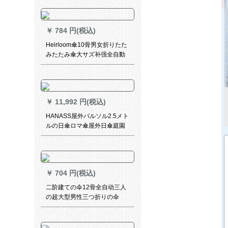
通性レインコート紺青2 XL
￥
784 円(税込)
Heirloom傘10骨男女折りたた
みたたみ傘大サズ补强全自動
傘車用傘ビジ晴雨兼用傘
￥
11,992 円(税込)
HANASS屋外パルソル2.5メト
ルの日傘ロマ傘屋外日傘庭園
レジカ傘の屋台ボックス傘広
告傘グリン
￥
704 円(税込)
二阶建ての伞12骨全自动三人
の超大型男性三つ折りの伞
1.26 m折りたたみの日伞に女
性の黒いゴム晴雨兼用伞511
オーダメールLOGO纯黒骨补