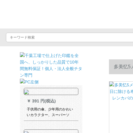
晴雨屋
多美忆5
レンカバの
￥
391 円(税込)
子供用の傘、少年用のかわい
いカラクター、スーパーソ
ル、少年用パソル、警察長46
cm*8 k