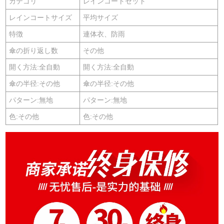
カテゴリ
レインコートセット
レインコートサイズ
平均サイズ
特徴
連体衣、防雨
傘の折り返し数
その他
開く方法:全自動
開く方法:全自動
傘の半径:その他
傘の半径:その他
パターン:無地
パターン:無地
色:その他
色:その他