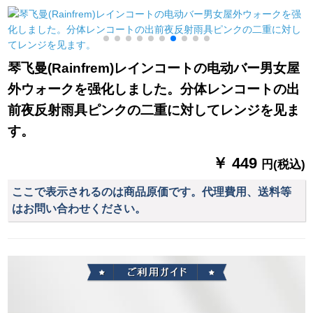
トラックの日よけの
ミニブロック伞シリ
雨を防ぐぐぐぐ防風
ーズ纯色伞グレイン
と風雪のぼうの10*12
メトル
琴飞曼(Rainfrem)レインコートの电动バー男女屋
外ウォークを强化しました。分体レンコートの出
前夜反射雨具ピンクの二重に対してレンジを见ま
す。
￥ 449
円(税込)
ここで表示されるのは商品原価です。代理費用、送料等
はお問い合わせください。