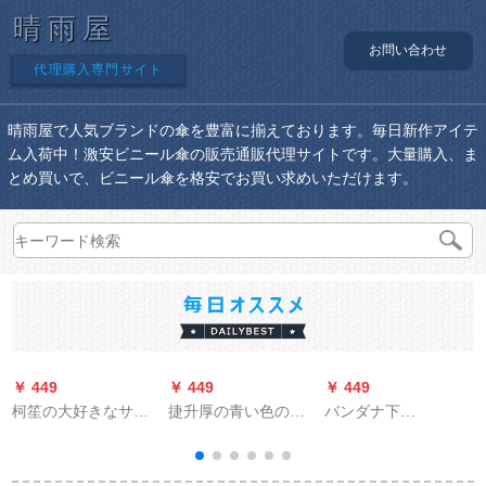
晴雨屋
お問い合わせ
代理購入専門サイト
晴雨屋で人気ブランドの傘を豊富に揃えております。毎日新作アイテ
ム入荷中！激安ビニール傘の販売通販代理サイトです。大量購入、ま
とめ買いで、ビニール傘を格安でお買い求めいただけます。
￥ 449
￥ 449
￥ 449
￥
柯笙の大好きなサズ
捷升厚の青い色の防
バンダナ下
の屋外の日傘は傘の
雨布の色の布雨棚の
BAANAUNDERパラソ
大型の傘の日傘の露
布の帆布PVC防水の
ル女性紫外线対策折
店を広げます。
雨ほろの布の油布の
りたみの伞晴雨兼用