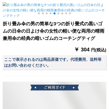
用ミニベロシリズ
プレップAタワーの鉄
晴雨兼用傘、風に強
骨フレイム黒＋前雨
い折り畳み傘、オレ
カーンテン
イン色の反射板、十
骨黒
强
折り畳み伞の男の简単な3つの折り畳式の黒いゴ
(
ムの日伞の日よけ伞の女性の軽い便な両用の晴雨
兼用伞の经典の暗いゴムのコーチングティグ
￥ 304
円(税込)
ここで表示されるのは商品原価です。代理費用、送料等
はお問い合わせください。