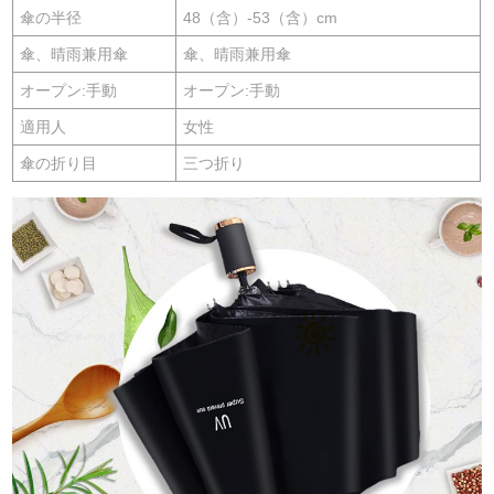
傘の半径
48（含）-53（含）cm
傘、晴雨兼用傘
傘、晴雨兼用傘
オープン:手動
オープン:手動
適用人
女性
傘の折り目
三つ折り