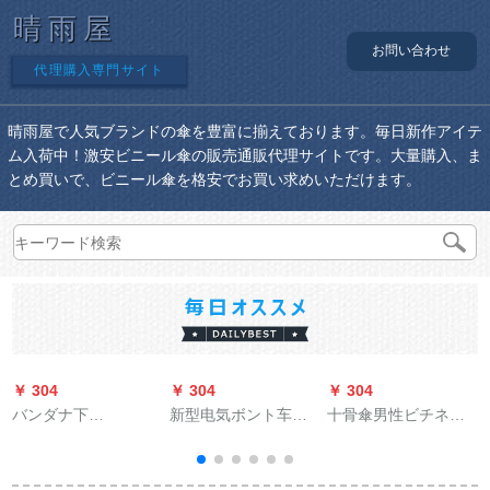
晴雨屋
お問い合わせ
代理購入専門サイト
晴雨屋で人気ブランドの傘を豊富に揃えております。毎日新作アイテ
ム入荷中！激安ビニール傘の販売通販代理サイトです。大量購入、ま
とめ買いで、ビニール傘を格安でお買い求めいただけます。
￥ 304
￥ 304
￥ 304
￥
バンダナ下
新型电気ボント车の
十骨傘男性ビチネス
BAANAUNDERパラソ
雨棚レガット日傘パ
傘、反射板、夜行安
ル女性紫外线対策折
ラダイル屋根雨覆い
全傘、全自動傘、超
りたたみた傘晴雨兼
防风カバーバUV伞ア
大型プレゼ傘、創意