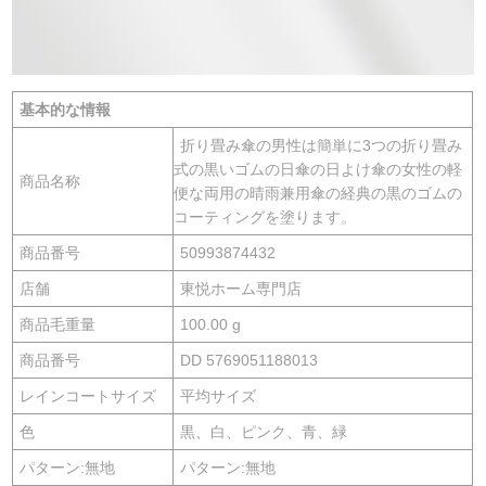
基本的な情報
折り畳み傘の男性は簡単に3つの折り畳み
式の黒いゴムの日傘の日よけ傘の女性の軽
商品名称
便な両用の晴雨兼用傘の経典の黒のゴムの
コーティングを塗ります。
商品番号
50993874432
店舗
東悦ホーム専門店
商品毛重量
100.00 g
商品番号
DD 5769051188013
レインコートサイズ
平均サイズ
色
黒、白、ピンク、青、緑
パターン:無地
パターン:無地