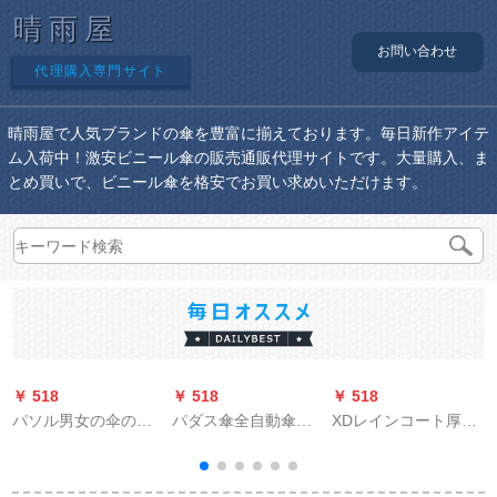
晴雨屋
お問い合わせ
代理購入専門サイト
晴雨屋で人気ブランドの傘を豊富に揃えております。毎日新作アイテ
ム入荷中！激安ビニール傘の販売通販代理サイトです。大量購入、ま
とめ買いで、ビニール傘を格安でお買い求めいただけます。
￥ 518
￥ 518
￥ 518
￥
パソル男女の伞のサ
パダス傘全自動傘男
XDレインコート厚い
ズが大きする。三大
女大サズ二人が三つ
夜の光をプラスし
傘、黒ゴム、日焼け
折りにして、学生の
て、大人のアウドア
止め、日傘、晴雨兼
晴雨兼用傘を収納し
男女のカープが単で
鳥