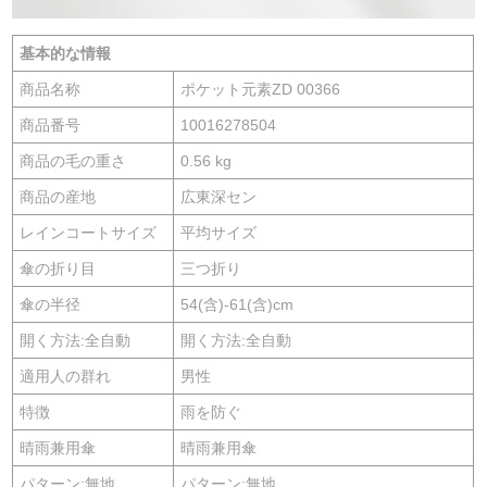
基本的な情報
商品名称
ポケット元素ZD 00366
商品番号
10016278504
商品の毛の重さ
0.56 kg
商品の産地
広東深セン
レインコートサイズ
平均サイズ
傘の折り目
三つ折り
傘の半径
54(含)-61(含)cm
開く方法:全自動
開く方法:全自動
適用人の群れ
男性
特徴
雨を防ぐ
晴雨兼用傘
晴雨兼用傘
パターン:無地
パターン:無地