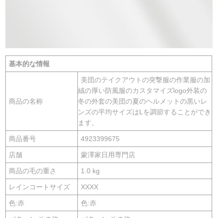
基本的な情報
美団のテイクアウトの突撃服の作業服の加
絨の厚い防風服のカスタマイズlogo外装の
商品の名称
冬の外套の美団の夏のヘルメットの黒いレ
ンズの平均サイズはLを調節することができ
ます。
商品番号
4923399675
店舗
蒙澤家日用専門店
商品の毛の重さ
1.0 kg
レインコートサイズ
XXXX
色:赤
色:赤