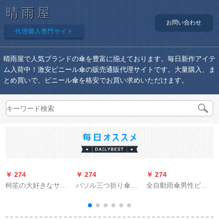
晴雨屋
お問い合わせ
代理購入専門サイト
晴雨屋で人気ブランドの傘を豊富に揃えております。毎日新作アイテ
ム入荷中！激安ビニール傘の販売通販代理サイトです。大量購入、ま
とめ買いで、ビニール傘を格安でお買い求めいただけます。
￥ 274
￥ 274
￥ 274
￥
柯笙の大好きなサズ
パソル三つ折り傘晴
全自動雨傘男性ビジ
の屋外の日傘は傘の
雨兼用傘男女ビジェ
ネの折れたみ傘大サ
大型の傘の日傘の露
ネ
イズ二人三つ折り大
店を広げます。
人男女自開晴雨日傘