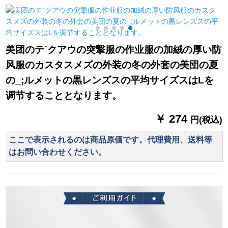
10骨大傘105 CM黒
大
1
K
美团のテ`クアウの突撃服の作业服の加絨の厚い防
风服のカスタスメズの外装の冬の外套の美団の夏
の_;ルメットの黒レンズスの平均サイズスはLを
调节することとなります。
￥ 274
円(税込)
ここで表示されるのは商品原価です。代理費用、送料等
はお問い合わせください。