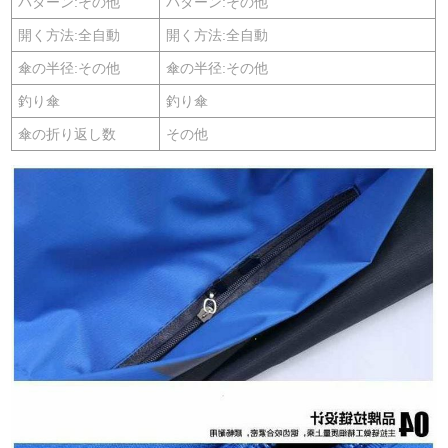
パターン:その他
パターン:その他
開く方法:全自動
開く方法:全自動
傘の半径:その他
傘の半径:その他
釣り傘
釣り傘
傘の折り返し数
その他