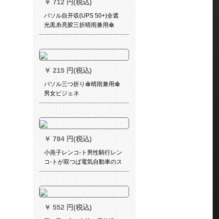
￥
712 円(税込)
パソル自开収(UPS 50+)全遮
光黒糸亮胶三折晴雨兼用傘
￥
215 円(税込)
パソル三つ折り傘晴雨兼用傘
男女ビジェネ
￥
784 円(税込)
小燕子レンコ-ト男性騎行レン
コ-トが双つば電気自動車のス
ク-タレンコ-トレンパ-トリン
グアウドアレンコ-ト男女ライ
ンコの分離体を大きしめて、
ライダ-テックス(ブラックアウ
￥
552 円(税込)
ト)