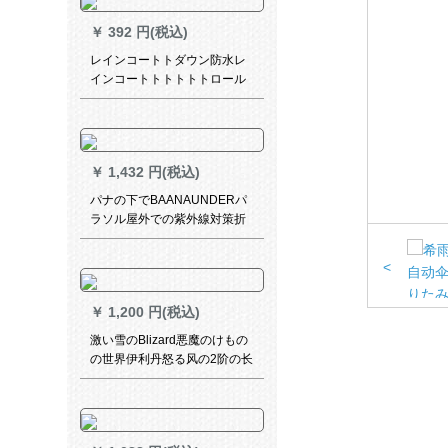
￥
392 円(税込)
レインコートトダウン防水レ
インコートトトトトトロール
アール服XLレインレース
￥
1,432 円(税込)
パナの下でBAANAUNDERパ
ラソル屋外での紫外線対策折
られたみ傘晴雨兼用ミニラト
オレンジ空
<
￥
1,200 円(税込)
激い雪のBlizard悪魔のけもの
の世界伊利丹怒る风の2阶の长
い柄の伞伊利丹の伞の悪魔の
けもの伞