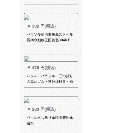
电气自动车のポンチ21-7 AXジ
ットの青いレベルアジット
（180-185）
￥
392 円(税込)
パラソル晴雨兼用傘ストール
長柄傘動物王国黄色3046 E
￥
479 円(税込)
パソル・パラソル・三つ折り
の黒いゴム・紫外線対策・雨
の日よけ兼用傘・春の光蘭
615 E
￥
263 円(税込)
パソル三つ折り傘晴雨兼用傘
断水