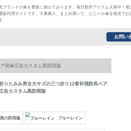
気ブランドの傘を豊富に揃えております。毎日新作アイテム入荷中！激
通販代理サイトです。大量購入、まとめ買いで、ビニール傘を格安でお
す。
お問い
ペア用傘広告カスタム黒防雨版
折りたみみ男女大サズの三つ折り12骨补强防风ペア
広告カスタム黒防雨版
黒の防雨版
ブルーレイン