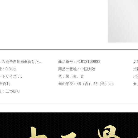
商品名称：希雨全自動雨傘折りたたみ男女大サイズ三つ折り12骨補強防風ペアビジネス晴雨両用傘広告カスタム黒防雨版
商品番号：41913109982
店
0.8 kg
商品の産地：中国大陸
貨
ートサイズ：L
色：黒、赤、青
パ
:全自動
傘の半径：48（含）-53（含）cm
傘
目：三つ折り