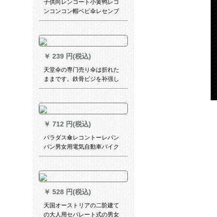
子供向レンコート小黄鸭レコ
ンコンコン帽ベビ伞レセンブ
イ幼稚园の震音と同じ男女の
子供の通気性のマルト式ポン
赤のUFOライト小学生防水S
セイズ身长85-120 cm
￥
239 円(税込)
天堂伞の専门売り伞は折れた
ままです。鉄骨ビジを补强し
ます。男性女性3311 Eは、純
色の予約広告傘に触れます。
二人でです。1-2人は紺を使い
ます。
￥
712 円(税込)
パラダス傘レコントーレパン
パン男女用電気自動車バイク
レースレース2 A特蔵青XLコ
ードド
￥
528 円(税込)
天国オーストリアの二阶建て
の大人用セパレート式の男女