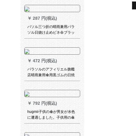
￥
287 円(税込)
パソル三つ折の晴雨兼用パラ
ソル日烧け止めビネ伞ブラッ
ク307 Eレベニアモデ
￥
472 円(税込)
パラソルのアフィリエル旗艦
店晴雨兼用傘用黒ゴムの日焼
け止め傘紫外線防止パソラス
折りたみペア傘男女30717
YSLF 3〓〓軍緑64 cm*10 k
￥
792 円(税込)
hugmii子供の傘が男女が水色
に遭遇しました。子供用の傘
が可愛いです。小学生の恐竜
のキャラクターは2-8歳の青恐
竜の平均サズに似ています。