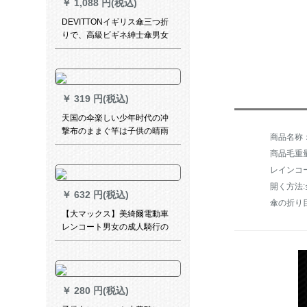
￥
1,088 円(税込)
DEVITTONイギリス傘三つ折
りで、高級ビギネ紳士傘男女
兼用の大型傘が自動的に開
く。
￥
319 円(税込)
天国の伞楽しい少年时代の冲
撃布のままぐ竿は子供の晴雨
兼用伞を开きます。
商品毛重量：
レインコ
開く方法
￥
632 円(税込)
傘の折り
【大マックス】美綺爾電動車
レンコート男女の成人騎行の
シングリククトラックトラッ
クレイコの厚みを増量したバ
ークバッグ
￥
280 円(税込)