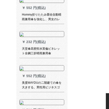
￥
552 円(税込)
Hommy折りたたみ畳全自動晴
雨兼用傘を強化し、男女のレ
ジカファックを強化します。
ビジネ旅行の防風、雨、日よ
け、自動的に両用の傘灰色を
閉じる。
￥
232 円(税込)
天堂傘高密拒水英倫ビネレッ
ト全鋼三折晴雨兼用傘
￥
552 円(税込)
美度MAYDUの二階建ての傘を
大きする。男性用ビジネスゴ
フの长柄伞は自动的にM 119
の赤い色をつけます。