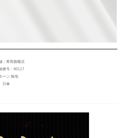
舗：希雨旗艦店
物番号：90117
ターン:無地
、日傘