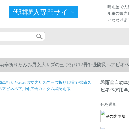
晴雨屋で人
代理購入専門サイト
ル傘の販売
いただけま
动伞折りたみみ男女大サズの三つ折り12骨补强防风ペアビネ
希雨全自动伞
ビネペア用傘
色を選択