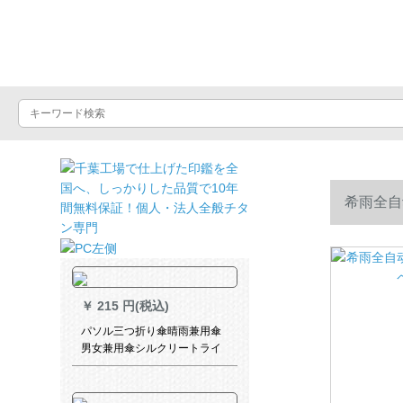
晴雨屋
希雨全自
￥
215 円(税込)
パソル三つ折り傘晴雨兼用傘
男女兼用傘シルクリートライ
ト339 S