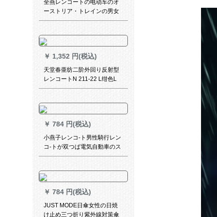
全燕レンコートの电动车のオ
ーストリア・トレインの男女
が足を覆うつばさを厚くし
て、シングペアの电气瓶の车
ポンチーペア-チベット青5
XL(中大型车)-无镜カバー
￥
1,352 円(税込)
天堂春亜纺二阶外回り反射型
レンコートN 211-22 L绀色L
￥
784 円(税込)
小燕子レンコ-ト男性騎行レン
コ-トが双つば電気自動車のス
ク-タレンコ-トレンパ-トレイ
ンレインレインコートコート
コートコートの分体を大きく
して、ライダ-テックス
￥
784 円(税込)
JUST MODE日傘女性の日焼
け止め三つ折り紫外線対策傘