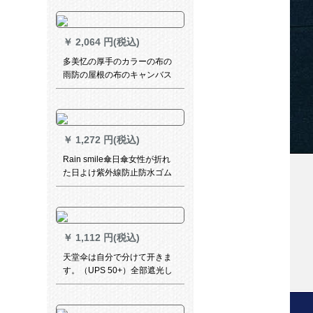
电动机ライトライトバック黒-
エレンウードドドドド/适身身
长155-1555 cm
￥
2,064 円(税込)
多美忆の厚手のカラーの布の
雨防の屋根の布のキャンバス
のPVC防水の雨幌の布の油布
の屋根のトラックの日よけの
雨よけの布の6メ-トル*10メ-
トル
￥
1,272 円(税込)
Rain smile傘日傘女性が折れ
た日よけ紫外線防止防水ゴム
不湿傘ナノメテルは水に濡れ
ず、晴雨にサンゴを兼用しま
す。
￥
1,112 円(税込)
天堂伞は自分で分けて开きま
す。（UPS 50+）全部遮光し
て、黒いゴムムの三つ折りの
晴雨兼用傘です。31843 E一
鹿はあなたがいます。