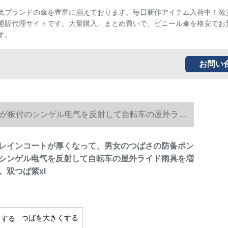
気ブランドの傘を豊富に揃えております。毎日新作アイテム入荷中！激
通販代理サイトです。大量購入、まとめ買いで、ビニール傘を格安でお
す。
お問い
が板付のシンゲル电气を反射して自転车の屋外ライ
レインコートが厚くなって、男女のつばさの防备ポン
シンゲル电气を反射して自転车の屋外ライド雨具を増
。双つば紫xl
つばを大きくする