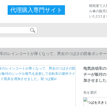
晴雨屋で人
代理購入専門サイト
ル傘の販売
いただけま
车のレインコートが厚くなって、男女のつばさの防备ポンチー
加させました。双つば紫xl
电気自动车の
チーが板付の
加させました
色を選択