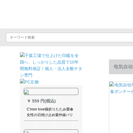
晴雨屋
电気自动
ド雨具を増
￥
559 円(税込)
C'mon love猫折りたたみ畳傘
女性の日焼け止め紫外線パリ
ソルポケト傘黒ゴム晴雨兼用
傘折りたたみたみみ超軽い8骨
折り折りたたみ傘白タス