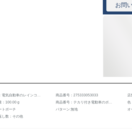
お問
商品名称：電気自動車のレインコートが厚くなって、男女のつばの防備ポンチーの反射板付きのシングル電気自転車屋外ライド雨具が増加しました。双つば紫xxl
商品番号：275333053033
店
100.00 g
商品番号：テカリ付き電動車のポンチを防ぐ
色
ートポーチ
パターン:無地
オ
返し数：その他