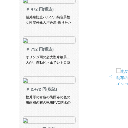
￥
472 円(税込)
紫外線防止パルソル純色男性
女性屋外傘入浴色黒-折りたた
みたたみ傘
￥
792 円(税込)
オリンジ雨の超大型傘柄男二
人が、自動ビネ傘でレトロ防
風ビレッグ傘は、広告傘の叡
智黒をカータスです。
<
￥
2,472 円(税込)
捷升厚の青色の防雨布の色の
布雨棚の布の帆布PVC防水の
雨ほろの布の布のトラートク
の日よけの雨をプリーズと风
雪を防ぐぐぐぐぐぐぐぐぐと
8*10メトルトル