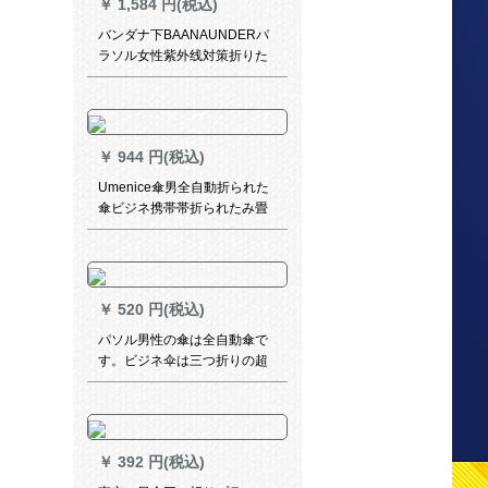
￥
1,584 円(税込)
バンダナ下BAANAUNDERパ
ラソル女性紫外线対策折りた
みの伞晴雨兼用ミニブロック
伞シリーズ纯色伞グレイン
￥
944 円(税込)
Umenice傘男全自動折られた
傘ビジネ携帯帯折られたみ畳
傘二人の男女は、加固晴雨兼
用傘パラソル黒会社グループ
プレゼ団購入オーダメールド
经典黒（二人）
￥
520 円(税込)
パソル男性の傘は全自動傘で
す。ビジネ伞は三つ折りの超
軽い折り畳式晴雨兼用伞女性
の黒いゴムムのパラソルの広
告伞です。
￥
392 円(税込)