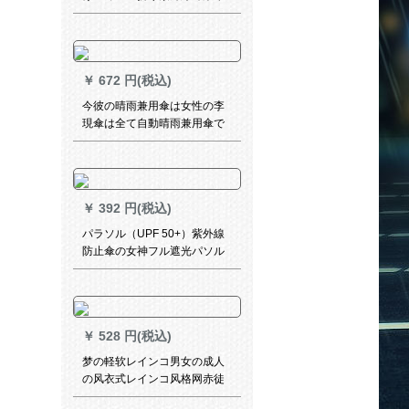
晴雨パリソ三つ折り
￥
672 円(税込)
今彼の晴雨兼用傘は女性の李
現傘は全て自動晴雨兼用傘で
す。
￥
392 円(税込)
パラソル（UPF 50+）紫外線
防止傘の女神フル遮光パソル
小清新三折パソル折りたたみ
たたみ晴雨兼用傘浅緑（一剪
寒梅）
￥
528 円(税込)
梦の軽软レインコ男女の成人
の风衣式レインコ风格网赤徒
歩旅行防水フュージョン连体