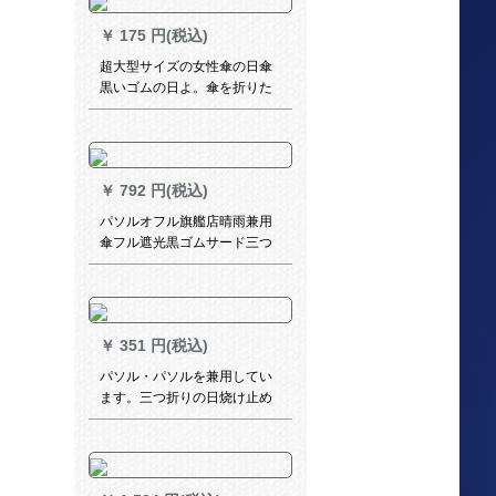
￥
175 円(税込)
超大型サイズの女性傘の日傘
黒いゴムの日よ。傘を折りた
たたたみ傘が紫外線対策傘と
水に合わせて花が咲きます。
ピンクの10本の直角テープ
（2-3人が使います。）
￥
792 円(税込)
パソルオフル旗艦店晴雨兼用
傘フル遮光黒ゴムサード三つ
折り印紙サードド望日蓮2〓ピ
ンク55 cm*8 k
￥
351 円(税込)
パソル・パソルを兼用してい
ます。三つ折りの日烧け止め
です。紫外線対策の傘です。
鉛筆傘とキノの傘です。