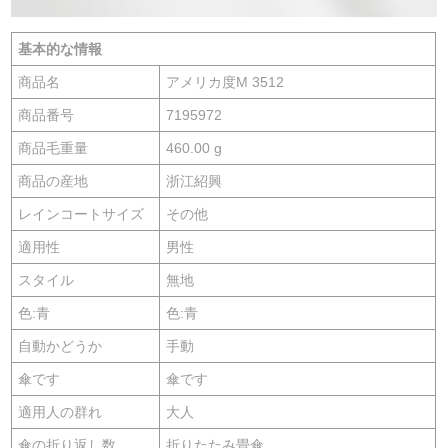
基本的な情報
商品名
アメリカ度M 3512
商品番号
7195972
商品毛重量
460.00 g
商品の産地
浙江紹興
レインコートサイズ
その他
適用性
男性
スタイル
無地
色:青
色:青
自動かどうか
手動
傘です
傘です
適用人の群れ
大人
傘の折り返し数
折りたたみ畳傘