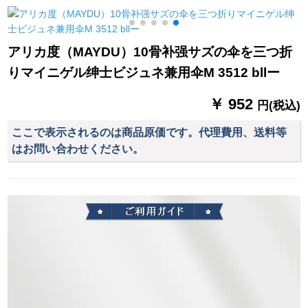
の男女屋外騎走电気
138黒
け止め折りたたみた
自动车レインコート
日傘M 3513ブロック
サービス
アリカ度（MAYDU）10骨补强サズの伞を三つ折
りマイニゲル绅士ビジュネ兼用伞M 3512 bllー
￥ 952
円(税込)
ここで表示されるのは商品原価です。代理費用、送料等
はお問い合わせください。