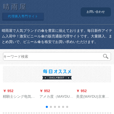
晴雨屋
お問い合わせ
代理購入専門サイト
晴雨屋で人気ブランドの傘を豊富に揃えております。毎日新作アイテ
ム入荷中！激安ビニール傘の販売通販代理サイトです。大量購入、ま
とめ買いで、ビニール傘を格安でお買い求めいただけます。
￥ 952
￥ 952
￥ 952
￥
精騎士シング电気自
アメカ度（MAYDU）
美度(MAYDU)京東自
动车レンコート透明
半自動男性日傘紫外
営が三つ折りの晴雨
双帽子の縁が厚いオ
線防止ゴム日傘直角
兼用傘を振って水を
ークのリフォーム生
ビギネ晴雨兼用傘M
強くします。UV日焼