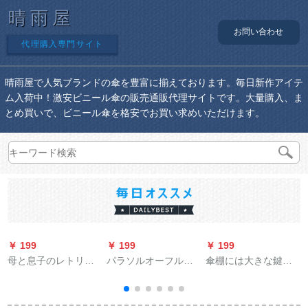
晴雨屋
お問い合わせ
代理購入専門サイト
晴雨屋で人気ブランドの傘を豊富に揃えております。毎日新作アイテ
ム入荷中！激安ビニール傘の販売通販代理サイトです。大量購入、ま
とめ買いで、ビニール傘を格安でお買い求めいただけます。
￥ 199
￥ 199
￥ 199
￥
母と息子のレトリを
パラソルオーフル旗
傘棚には大きな鍵が
募集しています。电
艦店全自動傘黒胶日
付いています。収纳
B
気自动车と男女の2人
傘純色シプロ晴雨兼
棚はオリフ生活用伞
乗りのオーストリア
用傘
机です。傘立て会社