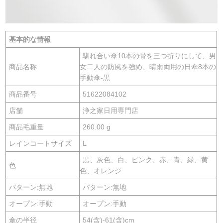
基本的な情報
馴れ合い傘10本の骨を三つ折りにして、男
商品名称
女二人の防風を強め、晴雨両用の日傘8本の
手動傘-黒
商品番号
51622084102
店舗
浄之家日用専門店
商品毛重量
260.00 g
レインコートサイズ
L
黒、灰色、白、ピンク、赤、青、緑、黄
色
色、オレンジ
パターン:無地
パターン:無地
オープン:手動
オープン:手動
傘の半径
54(含)-61(含)cm