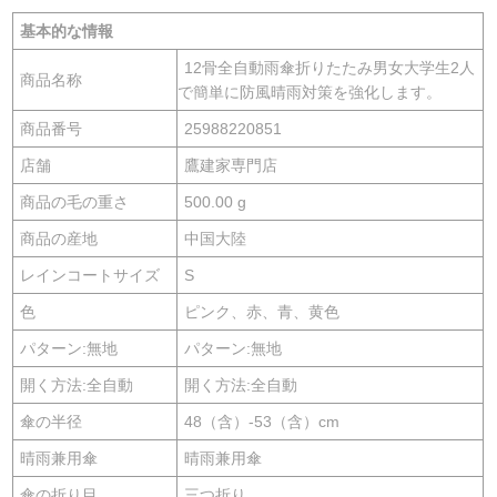
基本的な情報
12骨全自動雨傘折りたたみ男女大学生2人
商品名称
で簡単に防風晴雨対策を強化します。
商品番号
25988220851
店舗
鷹建家専門店
商品の毛の重さ
500.00 g
商品の産地
中国大陸
レインコートサイズ
S
色
ピンク、赤、青、黄色
パターン:無地
パターン:無地
開く方法:全自動
開く方法:全自動
傘の半径
48（含）-53（含）cm
晴雨兼用傘
晴雨兼用傘
傘の折り目
三つ折り