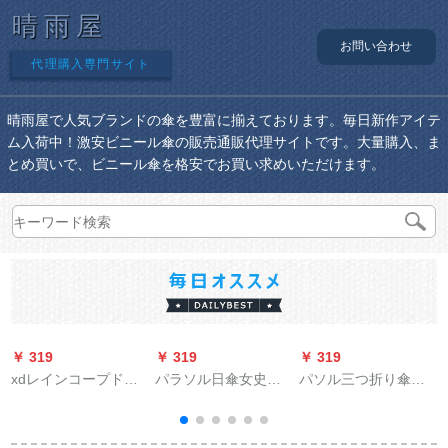
晴雨屋
お問い合わせ
代理購入専門サイト
晴雨屋で人気ブランドの傘を豊富に揃えております。毎日新作アイテ
ム入荷中！激安ビニール傘の販売通販代理サイトです。大量購入、ま
とめ買いで、ビニール傘を格安でお買い求めいただけます。
￥ 319
￥ 319
￥ 319
￥
xdレインコープドレ
パラソル日傘女史超
パソル三つ折り傘晴
インバーストの厚い
軽い量ペンシル傘黒
雨兼用傘男女ビジェ
防水男性用バイク用
ゴム紫外線防止創意
ネ
の電気自動車1人で全
晴雨兼用傘さや屋外