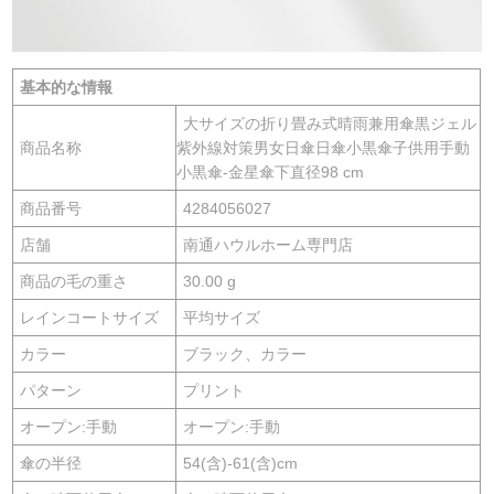
基本的な情報
大サイズの折り畳み式晴雨兼用傘黒ジェル
商品名称
紫外線対策男女日傘日傘小黒傘子供用手動
小黒傘-金星傘下直径98 cm
商品番号
4284056027
店舗
南通ハウルホーム専門店
商品の毛の重さ
30.00 g
レインコートサイズ
平均サイズ
カラー
ブラック、カラー
パターン
プリント
オープン:手動
オープン:手動
傘の半径
54(含)-61(含)cm