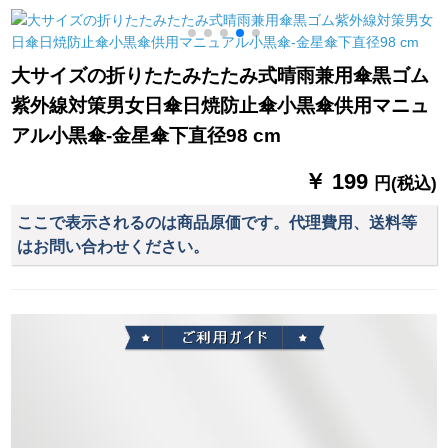
たみた傘男女10骨超
プレップAタワーの鉄
ンドレイン付の屋外
大型傘カースマイズ
骨フレイム黒＋前雨
ツィン帽子のポント
【10骨ダブル傘】パ
カーンテン
スMS-808青のXL
大サイズの折りたたみたたみ式晴雨兼用傘黒ゴム
ピル
紫外線対策男女日傘日焼防止傘小黒傘供用マニュ
アル小黒傘-金星傘下直径98 cm
￥ 199
円(税込)
ここで表示されるのは商品原価です。代理費用、送料等
はお問い合わせください。