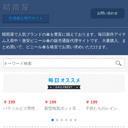
晴雨屋
お問い合わせ
代理購入専門サイト
晴雨屋で人気ブランドの傘を豊富に揃えております。毎日新作アイテ
ム入荷中！激安ビニール傘の販売通販代理サイトです。大量購入、ま
とめ買いで、ビニール傘を格安でお買い求めいただけます。
￥ 199
￥ 199
￥ 199
￥
パラソルビズ男性超
新型电気ボント车の
子供たちのレインコ
大サイズ傘純色黒ゴ
雨棚レガット日傘パ
ート男の子と女の子
B
ム日焼け止め日傘晴
ラダイル屋根雨覆い
小学生のポンチファ
雨兼用傘折りたたみ
防风カバーバUV伞ア
ン韓国版幼稚園のラ