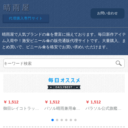
晴雨屋
お問い合わせ
代理購入専門サイト
晴雨屋で人気ブランドの傘を豊富に揃えております。毎日新作アイテ
ム入荷中！激安ビニール傘の販売通販代理サイトです。大量購入、ま
とめ買いで、ビニール傘を格安でお買い求めいただけます。
￥ 1,512
￥ 1,512
￥ 1,512
￥
御目レイコトラック
パソル晴雨兼用傘三
パラソル公式旗艦店
男连体ドレントラッ
つ折りの大きな傘を
晴雨兼用傘フル遮光
ク成人ポンティ男长
重ねて、水を拒みま
黒ゴムサワード三つ
款二重に厚い登山レ
す。二人の傘を振る
折り印紙サーンシェ