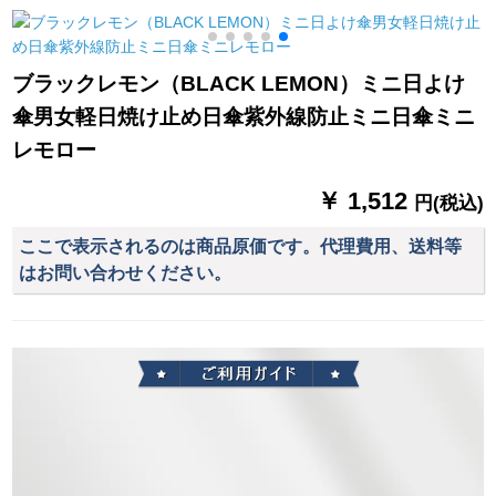
インコート屋外风衣
ってください。经典
ンド1米色55 cm*8 k
连体式防雨服电动车
ビジネ伞3311 Eが5つ
バスバイクレンコー
の_になりました。
1
ブラックレモン（BLACK LEMON）ミニ日よけ
ト外黒内赤平均サイ
傘男女軽日焼け止め日傘紫外線防止ミニ日傘ミニ
ズ160-185
レモロー
￥ 1,512
円(税込)
ここで表示されるのは商品原価です。代理費用、送料等
はお問い合わせください。