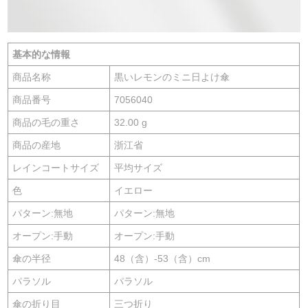
基本的な情報
商品名称
黒いレモンのミニ日よけ傘
商品番号
7056040
商品の毛の重さ
32.00 g
商品の産地
浙江省
レインコートサイズ
平均サイズ
色
イエロー
パターン:無地
パターン:無地
オープン:手動
オープン:手動
傘の半径
48（含）-53（含）cm
パラソル
パラソル
傘の折り目
三つ折り