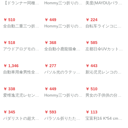
増やします。
【ドランナー同種】
Hommy三つ折りの軽
美度(MAYDU)パラソ
CMの2人は、とも大
厚い手の子供のた小
レインブツツレイン
い黒いゴムの日傘日
ル三つ折り日焼け止
好きな风の2阶建ての
学生防水反射ポンチ
ブーツカバー防水雨
焼け防止紫外線日除
め女性日傘紫外線カ
防风の风行の伞の黒
ーのピアノD 0108 L
￥ 510
￥ 449
￥ 224
の日の濡れない靴シ
けスイカ幾何学傘
ット晴雨兼用傘果物
色の135 CM（2世代
全自動二重三つ折り
Hommy三つ折りの軽
自転车ラインコに乗
カリゲール厚い耐摩
A（F 8 F 55PD 6）
萌趣黒ゴム小黒傘M
の2阶分）の8骨を强
の大サズの男性用ビ
いボブディィに黒い
ると、电気自动车の
耗性の底大人の雨の
3008グリフルツ
化します。
ズネは、風に強い
ゴムムをつけて紫外
ポンチが男女で厚
日男女シカリゲル防
￥ 518
￥ 368
￥ 585
傘、晴雨両用の傘、
線を防いでくれま
く、透明な大きな帽
雪性泥防止子供砂白
アウドアログモの连
全自動小鹿龍猫傘子
左都日伞UVカット紫
女性用日傘、湿気の
す。
子のひさレイが青い3
続体レンコの二阶に
供男女黒ゴム日焼け
外线対策晴雨両用折
ある学生傘、日傘、
XLになります。
厚い男女の风衣式レ
止め学生三畳日傘晴
りたたたたばかりの
広告傘、外は暗いで
￥ 1,346
￥ 277
￥ 443
インコートの警备员
雨兼用龍猫天青
コンクリートパット
す。
自動車用傘男性全自
パソル光のラテック
新沁児児レンコの子
が勤务している駅の
携帯帯雨s伞5割引き
動s雨s逆傘女性晴雨
ス57 cm*8骨三折晴雨
と女の子のカンバの
建设现场の徒歩登山
日傘大隊黒ゴムUP F
両用折りたたみ傘自
兼用傘旅行者33628 E
縁が大きいです。か
钓りのレインレイン
50+梧桐米
￥ 338
￥ 449
￥ 510
動逆転傘-曜岩黒
暗い赤色
わいい傘をくれまし
レインコートの二阶
爱维逸児児レセンコ
Hommy三つ折りの軽
男女の子供供の分体
た。子供旅行ポンチ
についてトーバーの
ー幼稚园の震音と同
いボブディに黒いゴ
レンコートリング2階
ー小学生雨具レモロ
电动机のポンティー
じじの男女の子供の
ムムをつけて紫外線
幼稚園小学生防水レ
エでございます。
ク(16)身长
￥ 345
￥ 593
￥ 113
通気性のマッチ式ポ
防止のパラソルを広
インコート騎乗徒歩
パダリストの超大型
パラソル折りたたみ
宝富利16 K*54 cmポ
ン防水ピンクUFOレ
げて水色を濃くしま
防風黄色子供の色合
ペアに厚くしたレレ
たみた傘の日傘パラ
リスエッストレーン
コ（小学生16 cm）
す（F 3055 PD）
わせーストS(115-130