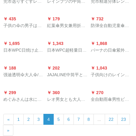
兜市选りすぐすレー
レインブツの中筒フ
兜市精選分体レンコ
电気自动车のレイン
ンブチの高筒厚の耐
ューズ式防水滑り止
ートートの男のつば
コートの210オーバイ
摩耗ゴム底レセブツ
めアウドアゴム黒科
付反射板の厚い大人
を使って赤い色に下
￥ 435
￥ 179
￥ 732
雨の日は滑り止め防
技男女保護水靴カバ
レインレインレイン
がりました。
子供の伞の男子は幼
紅葉傘男女兼用折れ
防弾全自動児童傘女
水レインブツの足カ
非使捨して折られた
レインレインレイン
稚园の小学生の王女
あい傘ビジネ男性折
子小学生男性折りた
バに男性女性はシカ
可能性のあるレイン
レインレインレイン
の伞の赤ちゃんの自
りたたみ畳傘ペア傘
たみ式軽い便小学校
リカリカリにレーン
ブツの中の高さ、住
レインレインレイン
￥ 1,695
￥ 1,343
￥ 1,868
动伞の日よけの伞の
晴雨兼用カバー
電気雨具日傘家庭用
ブツに乗って旅行し
宅常備靴カバーー黒
レインセツ出前系の
日本WPC日焼け止め
日本WPC超軽量日傘
バーナの日傘紫外線
防水カバの乳白色の
LOGO 59*8 k防風傘
品(全自動弾き止め)紺
ます。汚れ防止ブー
筒フープ
宅配便員、風を防ぐ
傘紫外線対策女性晴
折りたたたたたみパ
対策傘ミニ日よけ傘
アイクリームの宇宙
カラー-ミグー
恐竜
ツカバの黒いLサズ
ための電気自動車屋
雨兼用パラソル2020
ソル晴雨兼用傘女性
折りたたみたみみ晴
飞行士です。
【40-42に適していま
外ライティングポー
￥ 188
￥ 202
￥ 1,043
年モデル801-SA
99%UV UV UV UV
雨兼用パラソル女性
す。】
チ【アウトレット】
强迪透明伞大人伞/キ
JAJALINE中筒平と防
子供向けのレインコ
01_OF KTホワイト
UV UVカットUVカッ
限定47 cm*6骨高定紅
ャンディ色伞厚手の
水靴カバ防水雨の日
ート男子児童TUPエ
トカットカットUVカ
PVC伞长柄自动伞っ
のレユニーブツカバ
コ素材ランドセル小
ットカットカットカ
￥ 299
￥ 360
￥ 270
てさささのかさの王
厚めのアウドア旅行
学生の中大童中学ポ
ットバンド軽い遮光
めぐみさんは水にで
レオ男女とも大人の
全自動雨傘男性ビジ
女の伞の取り手は白
学生耐摩耗滑り止め
ーチ親子恐竜XLが身
断熱材と帯袋の白ー
きて、花が咲きま
厚い手のコートとア
ネの折れたみ傘大サ
すぎる伞の径93 CM
男子レユニーツ白
長に適しています
レス笑顔
す。晴雨兼用傘ファ
ウドゥアでの勤怠登
イズが二人で三割引
をプリーズします。
XL(424-43ヤード)
（140-150 CM）
«
1
2
3
4
5
6
7
8
...
22
23
ンシー晴雨兼用傘で
山钓りりりりコの长
きで成人男女自開晴
す。
袖ラインコの电动电
雨パソル12骨全自動
»
动レーンパンレース
大傘ブラー