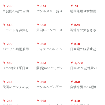
ンコート電動車のポ
ソル晴雨兼用傘小清
傘屋外プリトン広告
cm)
￥ 239
￥ 374
￥ 74
ンチーチョチョチョ
傘果物傘黒ゴム日焼
傘サーンバーHT-HT
甲斐雨の电气自动车
パソルスリー折り返
晴雨兼用傘女性用日
という大人の自転車
け止め傘紫外線防止
961
のポンチ・チョレン
し黒ゴム晴雨兼用傘
傘紫外線防止折りた
の騎乗を追加しまし
傘男女2冊
コーのつばは、シン
紫外線カットビル55
たみたみ小清新日傘
た。男性女性用シン
￥ 518
￥ 968
￥ 524
ゲルのオークと、ド
cm*8骨星間黒
学生【手動逆タプ】
グル/ペアポンチをア
トライトを募集して
天国レインコースト
调迪伞の大きさささ
のつばを取って、自
普通傘ランダ配布
ップレドした。牛津
います。电気自动车
男性女性2階防水電気
とりの自动柄直棒ゴ
転车を厚くして、ポ
の素材の紺色（普通
のレインコート男さ
自転車バイク配達服
ルフ伞男性ビズネル
ンチ・シベルの车レ
の帽子の縁を厚くし
￥ 299
￥ 368
￥ 518
んは、シングリクの
別体レインコート柔
晴雨両用の日伞が超
ンが赤いです。
て、牛津生地xlをアッ
パラソル晴雨兼用傘
ディズニのレインド
日傘紫外線防止超軽
レインコを厚くしま
軟騎乗成人徒歩登山
特注広告伞の二重内
プダウンしました。
折りたたみ式ゴム両
の子供傘女子小学生
い晴れ傘を兼用して
した。特大の足除け
ポーリング
部赤(直径130)
用紫外線対策特大号2
幼稚園の赤ちゃんプ
います。纯色のカプ
ポチー4 XLのペアで
￥ 449
￥ 323
￥ 1,770
人男子学生3人傘
ロセの可愛い透明な
リ。
す。
C'mon銀河系日傘女
蒙福(mengfu)ポンチ
日本WPC超軽量パラ
柄の赤ちゃん傘と雪
性の日焼け止めソル
ー电动バーンコート
ソル新型ミニ折りた
の女王2 DF 19034-Q
オート傘黒ゴム晴雨
は、韩国の女性と女
たたたみ傘携帯帯折
￥ 263
￥ 368
￥ 360
兼用傘折りたみ超軽
性が一人で韩国のフ
りたたみたみ紫外線
天国のポンチの安全
パソルヘゴム五つ折
自动伞男生の潮流晴
い三つ折り畳傘
をしています。大人
対策傘兼用ライトピ
型のカナダはポンチ
り50 cm*6骨超軽量パ
雨両用日伞女性用日
は透明のポンチをプ
ア801-6423-PK
を増大して、オート
ソル晴雨兼用傘
伞折りたたみ式自动
ラスして、一人でラ
￥ 248
￥ 668
￥ 419
バイの电気自动车の
31833 E紫
伞黒
ンコに乗ります。