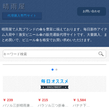
晴雨屋
お問い合わせ
代理購入専門サイト
晴雨屋で人気ブランドの傘を豊富に揃えております。毎日新作アイテ
ム入荷中！激安ビニール傘の販売通販代理サイトです。大量購入、ま
とめ買いで、ビニール傘を格安でお買い求めいただけます。
￥ 239
￥ 215
￥ 1,584
￥
パソル三折晴雨兼用
パラソル三つ折傘晴
バナナ下