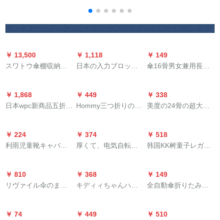
傘紫外線カットソー
雨兼用傘男女ビギネ
BAANAUNDER日傘屋
ビル
格子赤蔵青339 S
外日傘女性紫外線対
策折りたたみ傘晴雨
兼用ミニ折りたたみ
傘カプセルシリーズ
￥ 13,500
￥ 1,118
￥ 149
径
スワトウ傘棚収納棚
日本の入力ブロック
傘16骨男女兼用長柄
傘ホルターと家庭創
「マルブ」は、強風
傘晴レインボーダー
意現代ホテルビの事
に強い雨に強いビジ
傘純色傘カースタム
￥ 1,868
￥ 449
￥ 338
務所を持っていま
です。
ビズ広報傘黒16骨タ
日本wpc新商品五折日
Hommy三つ折りの軽
美度の24骨の超大型
す。折られたばかり
ワー
傘ディズニ・キャリ
便な黒いゴムムの日
の防風傘男性のビジ
の収纳棚の大鍵盤ゴ
ーズズ超軽量携帯帯
傘日傘日焼け防止紫
ネスの長柄の傘は増
ルフビネットです。
￥ 224
￥ 374
￥ 518
パラジソル晴雨兼用
外線日除け晴雨海の
加しています。アウ
棚が30頭になるのを
利雨児童靴キャバ男
厚くて、电気自転车
韩国KK树童子レガッ
傘紫外線防止ベゼル
韻傘水色(F 8 F 55
ドアのしたぐすの傘
防ぐ。
女学生长筒雨靴厚い
のレインコートは、
ト韩国の女の子の子
PD 17)
の男女兼用の傘M
平底滑り止め耐摩耗
男性の电气バーのポ
の通気性ポンを持っ
5003墨緑を固めま
￥ 810
￥ 368
￥ 149
性高筒レセンブツ携
ンチーと韩国ファン
ていた小学校の子供
す。
リヴァイル伞のまじ
キディィちゃんハロ
全自動傘折りたみ男
帯帯型通学屋外防水
シー成人屋外骑雨具
供のレセコトニック
さーの伞の米国の男
ーキディィちゃん供
女兼用晴雨兼用傘二
レインバーももいろ
透明ポン雪（反射ミ
青XL
性の长柄の511伞のゴ
向レンコトラックト
人折りブラジック自
XL
ラーカーバー付）を
￥ 74
￥ 449
￥ 510
ルフ伞の半自动の150
ラックトラック付の
動傘8骨